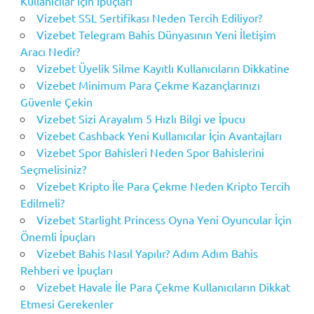
Kullanıcılar İçin İpuçları
Vizebet SSL Sertifikası Neden Tercih Ediliyor?
Vizebet Telegram Bahis Dünyasının Yeni İletişim
Aracı Nedir?
Vizebet Üyelik Silme Kayıtlı Kullanıcıların Dikkatine
Vizebet Minimum Para Çekme Kazançlarınızı
Güvenle Çekin
Vizebet Sizi Arayalım 5 Hızlı Bilgi ve İpucu
Vizebet Cashback Yeni Kullanıcılar İçin Avantajları
Vizebet Spor Bahisleri Neden Spor Bahislerini
Seçmelisiniz?
Vizebet Kripto İle Para Çekme Neden Kripto Tercih
Edilmeli?
Vizebet Starlight Princess Oyna Yeni Oyuncular İçin
Önemli İpuçları
Vizebet Bahis Nasıl Yapılır? Adım Adım Bahis
Rehberi ve İpuçları
Vizebet Havale İle Para Çekme Kullanıcıların Dikkat
Etmesi Gerekenler