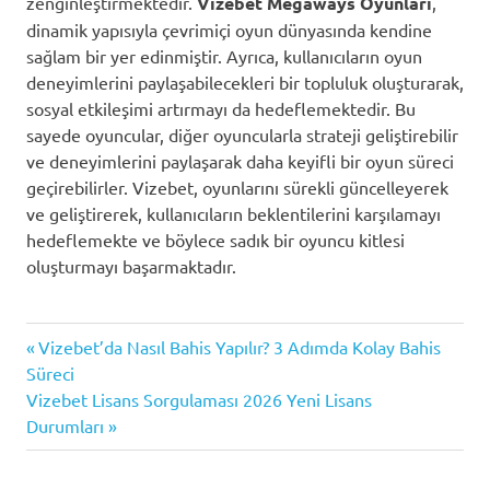
zenginleştirmektedir.
Vizebet Megaways Oyunları
,
dinamik yapısıyla çevrimiçi oyun dünyasında kendine
sağlam bir yer edinmiştir. Ayrıca, kullanıcıların oyun
deneyimlerini paylaşabilecekleri bir topluluk oluşturarak,
sosyal etkileşimi artırmayı da hedeflemektedir. Bu
sayede oyuncular, diğer oyuncularla strateji geliştirebilir
ve deneyimlerini paylaşarak daha keyifli bir oyun süreci
geçirebilirler. Vizebet, oyunlarını sürekli güncelleyerek
ve geliştirerek, kullanıcıların beklentilerini karşılamayı
hedeflemekte ve böylece sadık bir oyuncu kitlesi
oluşturmayı başarmaktadır.
Çevrimiçi
Previous
Yazı
Vizebet’da Nasıl Bahis Yapılır? 3 Adımda Kolay Bahis
Casino
Post:
Süreci
gezinmesi
Megaways
Next
Vizebet Lisans Sorgulaması 2026 Yeni Lisans
Slots
Post:
Durumları
Vizebet
oyunları