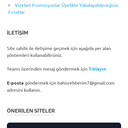
Vizebet Promosyonlar Üyelikte Yakalayabileceğiniz
Fırsatlar
İLETIŞIM
Site sahibi ile iletişime geçmek için aşağıda yer alan
yöntemleri kullanabilirsiniz.
Teams üzerinden mesaj göndermek için
Tıklayın
E-posta
göndermek için
bahisrehberim7@gmail.com
adresini kullanın.
ÖNERILEN SITELER