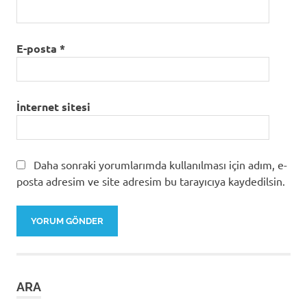
E-posta
*
İnternet sitesi
Daha sonraki yorumlarımda kullanılması için adım, e-
posta adresim ve site adresim bu tarayıcıya kaydedilsin.
ARA