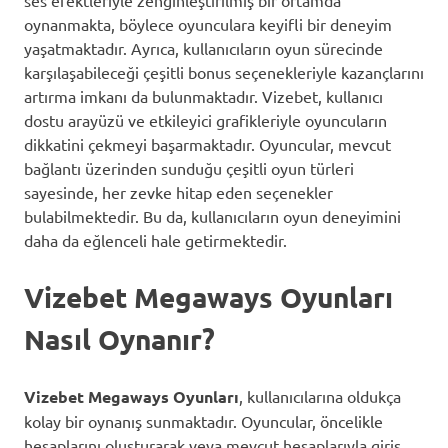
oynanmakta, böylece oyunculara keyifli bir deneyim
yaşatmaktadır. Ayrıca, kullanıcıların oyun sürecinde
karşılaşabileceği çeşitli bonus seçenekleriyle kazançlarını
artırma imkanı da bulunmaktadır. Vizebet, kullanıcı
dostu arayüzü ve etkileyici grafikleriyle oyuncuların
dikkatini çekmeyi başarmaktadır. Oyuncular, mevcut
bağlantı üzerinden sunduğu çeşitli oyun türleri
sayesinde, her zevke hitap eden seçenekler
bulabilmektedir. Bu da, kullanıcıların oyun deneyimini
daha da eğlenceli hale getirmektedir.
Vizebet Megaways Oyunları
Nasıl Oynanır?
Vizebet Megaways Oyunları
, kullanıcılarına oldukça
kolay bir oynanış sunmaktadır. Oyuncular, öncelikle
hesaplarını oluşturarak veya mevcut hesaplarıyla giriş