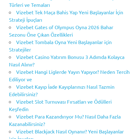
Türleri ve Temaları
Vizebet Tek Maça Bahis Yap Yeni Başlayanlar İçin
Strateji İpuçları
Vizebet Gates of Olympus Oyna 2026 Bahar
Sezonu Öne Çıkan Özellikleri
Vizebet Tombala Oyna Yeni Başlayanlar için
Stratejiler
Vizebet Casino Yatırım Bonusu 3 Adımda Kolayca
Nasıl Alınır?
Vizebet Hangi Liglerde Yayın Yapıyor? Neden Tercih
Ediliyor ve
Vizebet Kayıp İade Kayıplarınızı Nasıl Tazmin
Edebilirsiniz?
Vizebet Slot Turnuvası Fırsatları ve Ödülleri
Keşfedin
Vizebet Para Kazandırıyor Mu? Nasıl Daha Fazla
Kazanabilirsiniz?
Vizebet Blackjack Nasıl Oynanır? Yeni Başlayanlar
için İpuçları