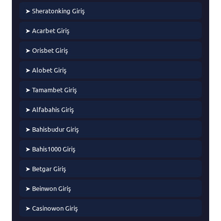
➤ Sheratonking Giriş
➤ Acarbet Giriş
➤ Orisbet Giriş
➤ Alobet Giriş
➤ Tamambet Giriş
➤ Alfabahis Giriş
➤ Bahisbudur Giriş
➤ Bahis1000 Giriş
➤ Betgar Giriş
➤ Beinwon Giriş
➤ Casinowon Giriş