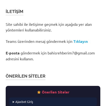
İLETIŞIM
Site sahibi ile iletişime geçmek için aşağıda yer alan
yöntemleri kullanabilirsiniz.
Teams üzerinden mesaj göndermek için
Tıklayın
E-posta
göndermek için
bahisrehberim7@gmail.com
adresini kullanın.
ÖNERILEN SITELER
Önerilen Siteler
➤ Ajaxbet Giriş