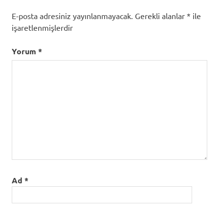
E-posta adresiniz yayınlanmayacak.
Gerekli alanlar
*
ile
işaretlenmişlerdir
Yorum
*
Ad
*