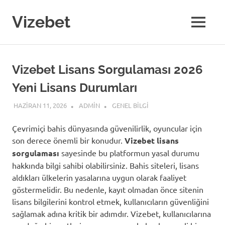
Skip
to
Vizebet
MENU
content
Vizebet Lisans Sorgulaması 2026
Yeni Lisans Durumları
HAZIRAN 11, 2026
ADMIN
GENEL BILGI
Çevrimiçi bahis dünyasında güvenilirlik, oyuncular için
son derece önemli bir konudur.
Vizebet lisans
sorgulaması
sayesinde bu platformun yasal durumu
hakkında bilgi sahibi olabilirsiniz. Bahis siteleri, lisans
aldıkları ülkelerin yasalarına uygun olarak faaliyet
göstermelidir. Bu nedenle, kayıt olmadan önce sitenin
lisans bilgilerini kontrol etmek, kullanıcıların güvenliğini
sağlamak adına kritik bir adımdır. Vizebet, kullanıcılarına