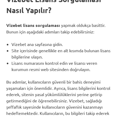
Nasıl Yapılır?
Vizebet lisans sorgulaması
yapmak oldukça basittir.
Bunun için aşağıdaki adımları takip edebilirsiniz:
Vizebet ana sayfasına gidin.
Site içerisinde genellikle en alt kısımda bulunan lisans
bilgilerine ulaşın.
Lisans numarasını kontrol edin ve lisansı veren
kurumun resmi web sitesinden doğrulayın.
Bu adımlar, kullanıcıların güvenli bir bahis deneyimi
yaşamaları için önemlidir. Ayrıca, lisans bilgilerini kontrol
ederek, sitenin yasal yükümlülüklerini yerine getirip
getirmediğini de öğrenebilirsiniz. Vizebet, sağladığı
şeffaflık sayesinde kullanıcıların güvenini kazanmayı
hedeflemektedir. Kullanıcıların, bu bilgileri takip ederek