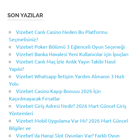
SON YAZILAR
Vizebet Canlı Casino Neden Bu Platformu
Seçmelisiniz?
Vizebet Poker Bölümü 3 Eğlenceli Oyun Seçeneği
Vizebet Banka Havalesi Yeni Kullanıcılar için İpuçları
Vizebet Canlı Maç İzle Anlık Yayın Takibi Nasıl
Yapılır?
Vizebet Whatsapp İletişim Yardım Almanın 3 Hızlı
Yolu
Vizebet Casino Kayıp Bonusu 2026 İçin
Kaçırılmayacak Fırsatlar
Vizebet Giriş Adresi Nedir? 2026 Mart Güncel Giriş
Yöntemleri
Vizebet Mobil Uygulama Var Mı? 2026 Mart Güncel
Bilgiler ve
Vizebet’da Hangi Slot Oyunları Var? Farklı Oyun