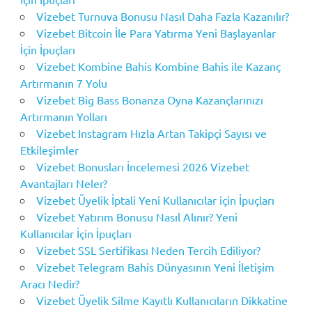
Vizebet Turnuva Bonusu Nasıl Daha Fazla Kazanılır?
Vizebet Bitcoin İle Para Yatırma Yeni Başlayanlar
İçin İpuçları
Vizebet Kombine Bahis Kombine Bahis ile Kazanç
Artırmanın 7 Yolu
Vizebet Big Bass Bonanza Oyna Kazançlarınızı
Artırmanın Yolları
Vizebet Instagram Hızla Artan Takipçi Sayısı ve
Etkileşimler
Vizebet Bonusları İncelemesi 2026 Vizebet
Avantajları Neler?
Vizebet Üyelik İptali Yeni Kullanıcılar için İpuçları
Vizebet Yatırım Bonusu Nasıl Alınır? Yeni
Kullanıcılar İçin İpuçları
Vizebet SSL Sertifikası Neden Tercih Ediliyor?
Vizebet Telegram Bahis Dünyasının Yeni İletişim
Aracı Nedir?
Vizebet Üyelik Silme Kayıtlı Kullanıcıların Dikkatine