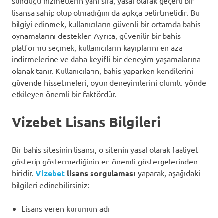
sunduğu hizmetlerin yanı sıra, yasal olarak geçerli bir
lisansa sahip olup olmadığını da açıkça belirtmelidir. Bu
bilgiyi edinmek, kullanıcıların güvenli bir ortamda bahis
oynamalarını destekler. Ayrıca, güvenilir bir bahis
platformu seçmek, kullanıcıların kayıplarını en aza
indirmelerine ve daha keyifli bir deneyim yaşamalarına
olanak tanır. Kullanıcıların, bahis yaparken kendilerini
güvende hissetmeleri, oyun deneyimlerini olumlu yönde
etkileyen önemli bir faktördür.
Vizebet Lisans Bilgileri
Bir bahis sitesinin lisansı, o sitenin yasal olarak faaliyet
gösterip göstermediğinin en önemli göstergelerinden
biridir.
Vizebet
lisans sorgulaması
yaparak, aşağıdaki
bilgileri edinebilirsiniz:
Lisans veren kurumun adı