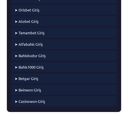
➤ Orisbet Giriş
➤ Alobet Giriş
➤ Tamambet Giriş
➤ Alfabahis Giriş
➤ Bahisbudur Giriş
➤ Bahis1000 Giriş
➤ Betgar Giriş
➤ Beinwon Giriş
➤ Casinowon Giriş