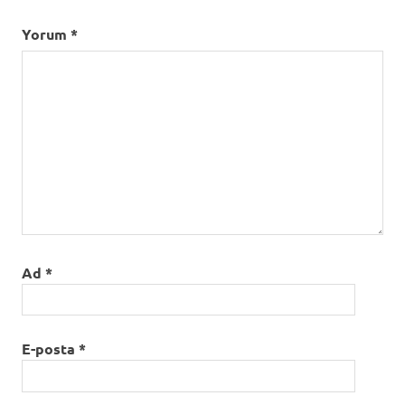
Yorum
*
Ad
*
E-posta
*