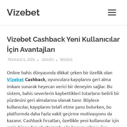
Skip
to
Vizebet
MENU
content
Vizebet Cashback Yeni Kullanıcılar
İçin Avantajları
TEMMUZ 6, 2026
ADMIN
BONUS
Online bahis dünyasında dikkat çeken bir özellik olan
Vizebet
Cashback
, oyunculara kayıplarını geri alma
imkanı sunarak heyecan verici bir deneyim sağlar. Bu
sistem, bahis severlerin kaybettikleri tutarların belirli bir
yüzdesini geri almalarına olanak tanır. Böylece
kullanıcılar, kayıplarını telafi etme şansı bulurken, bu
platformda daha fazla vakit geçirme motivasyonu da
kazanır. Cashback fırsatları, özellikle yeni kullanıcılar için
cazip bir neden oluşturarak, söz konusu siteye üye