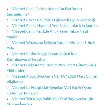
Vizebet Canlı Casino Neden Bu Platformu
Seçmelisiniz?
Vizebet Poker Bölümü 3 Eğlenceli Oyun Seçeneği
Vizebet Banka Havalesi Yeni Kullanıcılar için İpuçları
Vizebet Canlı Maç İzle Anlık Yayın Takibi Nasıl
Yapılır?
Vizebet Whatsapp İletişim Yardım Almanın 3 Hızlı
Yolu
Vizebet Casino Kayıp Bonusu 2026 İçin
Kaçırılmayacak Fırsatlar
Vizebet Giriş Adresi Nedir? 2026 Mart Güncel Giriş
Yöntemleri
Vizebet Mobil Uygulama Var Mı? 2026 Mart Güncel
Bilgiler ve
Vizebet’da Hangi Slot Oyunları Var? Farklı Oyun
Türleri ve Temaları
Vizebet Tek Maça Bahis Yap Yeni Başlayanlar İçin
Strateji İpuçları