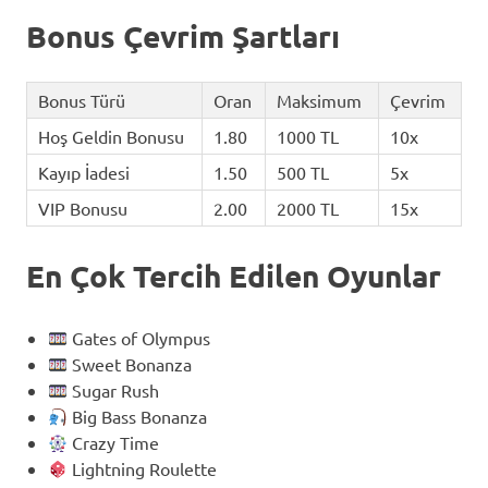
Bonus Çevrim Şartları
Bonus Türü
Oran
Maksimum
Çevrim
Hoş Geldin Bonusu
1.80
1000 TL
10x
Kayıp İadesi
1.50
500 TL
5x
VIP Bonusu
2.00
2000 TL
15x
En Çok Tercih Edilen Oyunlar
Gates of Olympus
Sweet Bonanza
Sugar Rush
Big Bass Bonanza
Crazy Time
Lightning Roulette