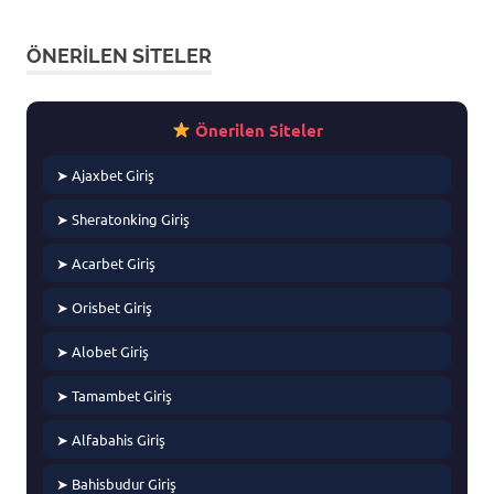
ÖNERILEN SITELER
Önerilen Siteler
➤ Ajaxbet Giriş
➤ Sheratonking Giriş
➤ Acarbet Giriş
➤ Orisbet Giriş
➤ Alobet Giriş
➤ Tamambet Giriş
➤ Alfabahis Giriş
➤ Bahisbudur Giriş