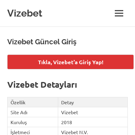
Skip
to
Vizebet
MENU
content
Vizebet Güncel Giriş
Tıkla, Vizebet'a Giriş Yap!
Vizebet Detayları
Özellik
Detay
Site Adı
Vizebet
Kuruluş
2018
İşletmeci
Vizebet N.V.