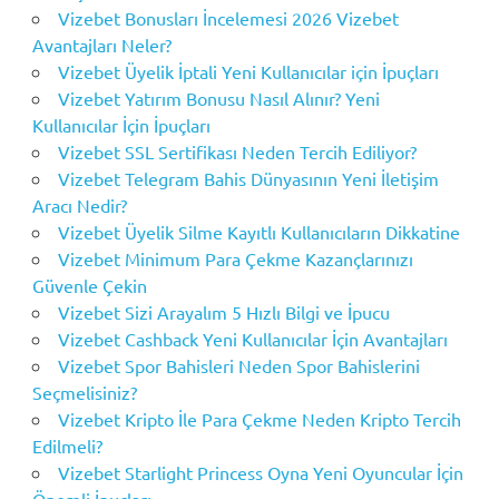
Vizebet Bonusları İncelemesi 2026 Vizebet
Avantajları Neler?
Vizebet Üyelik İptali Yeni Kullanıcılar için İpuçları
Vizebet Yatırım Bonusu Nasıl Alınır? Yeni
Kullanıcılar İçin İpuçları
Vizebet SSL Sertifikası Neden Tercih Ediliyor?
Vizebet Telegram Bahis Dünyasının Yeni İletişim
Aracı Nedir?
Vizebet Üyelik Silme Kayıtlı Kullanıcıların Dikkatine
Vizebet Minimum Para Çekme Kazançlarınızı
Güvenle Çekin
Vizebet Sizi Arayalım 5 Hızlı Bilgi ve İpucu
Vizebet Cashback Yeni Kullanıcılar İçin Avantajları
Vizebet Spor Bahisleri Neden Spor Bahislerini
Seçmelisiniz?
Vizebet Kripto İle Para Çekme Neden Kripto Tercih
Edilmeli?
Vizebet Starlight Princess Oyna Yeni Oyuncular İçin
Önemli İpuçları