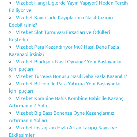
Vizebet Hangi Liglerde Yayın Yapıyor? Neden Tercih
Ediliyor ve
Vizebet Kayıp İade Kayıplarınızı Nasıl Tazmin
Edebilirsiniz?
Vizebet Slot Turnuvası Fırsatları ve Ödülleri
Keşfedin
Vizebet Para Kazandırıyor Mu? Nasıl Daha Fazla
Kazanabilirsiniz?
Vizebet Blackjack Nasıl Oynanır? Yeni Başlayanlar
için İpuçları
Vizebet Turnuva Bonusu Nasıl Daha Fazla Kazanılır?
Vizebet Bitcoin İle Para Yatırma Yeni Başlayanlar
İçin İpuçları
Vizebet Kombine Bahis Kombine Bahis ile Kazanç
Artırmanın 7 Yolu
Vizebet Big Bass Bonanza Oyna Kazançlarınızı
Artırmanın Yolları
Vizebet Instagram Hızla Artan Takipçi Sayısı ve
Etkileşimler