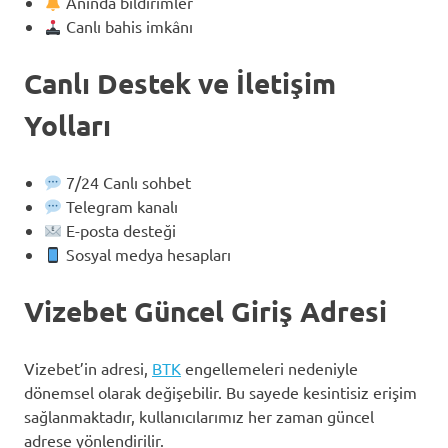
Anında bildirimler
Canlı bahis imkânı
Canlı Destek ve İletişim
Yolları
7/24 Canlı sohbet
Telegram kanalı
E-posta desteği
Sosyal medya hesapları
Vizebet Güncel Giriş Adresi
Vizebet’in adresi,
BTK
engellemeleri nedeniyle
dönemsel olarak değişebilir. Bu sayede kesintisiz erişim
sağlanmaktadır, kullanıcılarımız her zaman güncel
adrese yönlendirilir.