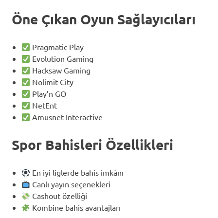
Öne Çıkan Oyun Sağlayıcıları
Pragmatic Play
Evolution Gaming
Hacksaw Gaming
Nolimit City
Play’n GO
NetEnt
Amusnet Interactive
Spor Bahisleri Özellikleri
En iyi liglerde bahis imkânı
Canlı yayın seçenekleri
Cashout özelliği
Kombine bahis avantajları