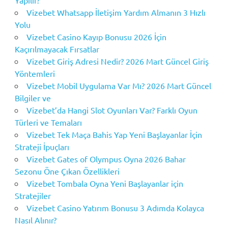
Vizebet Whatsapp İletişim Yardım Almanın 3 Hızlı
Yolu
Vizebet Casino Kayıp Bonusu 2026 İçin
Kaçırılmayacak Fırsatlar
Vizebet Giriş Adresi Nedir? 2026 Mart Güncel Giriş
Yöntemleri
Vizebet Mobil Uygulama Var Mı? 2026 Mart Güncel
Bilgiler ve
Vizebet’da Hangi Slot Oyunları Var? Farklı Oyun
Türleri ve Temaları
Vizebet Tek Maça Bahis Yap Yeni Başlayanlar İçin
Strateji İpuçları
Vizebet Gates of Olympus Oyna 2026 Bahar
Sezonu Öne Çıkan Özellikleri
Vizebet Tombala Oyna Yeni Başlayanlar için
Stratejiler
Vizebet Casino Yatırım Bonusu 3 Adımda Kolayca
Nasıl Alınır?