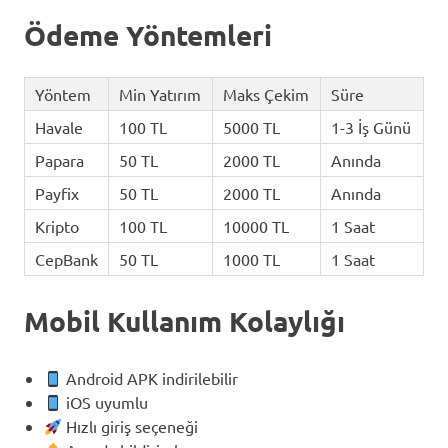
Ödeme Yöntemleri
Yöntem
Min Yatırım
Maks Çekim
Süre
Havale
100 TL
5000 TL
1-3 İş Günü
Papara
50 TL
2000 TL
Anında
Payfix
50 TL
2000 TL
Anında
Kripto
100 TL
10000 TL
1 Saat
CepBank
50 TL
1000 TL
1 Saat
Mobil Kullanım Kolaylığı
Android APK indirilebilir
iOS uyumlu
Hızlı giriş seçeneği