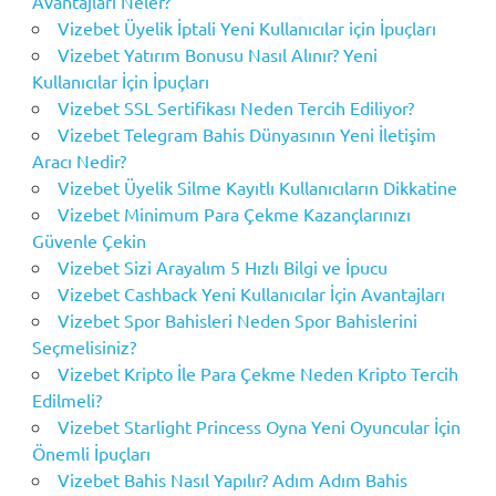
Avantajları Neler?
Vizebet Üyelik İptali Yeni Kullanıcılar için İpuçları
Vizebet Yatırım Bonusu Nasıl Alınır? Yeni
Kullanıcılar İçin İpuçları
Vizebet SSL Sertifikası Neden Tercih Ediliyor?
Vizebet Telegram Bahis Dünyasının Yeni İletişim
Aracı Nedir?
Vizebet Üyelik Silme Kayıtlı Kullanıcıların Dikkatine
Vizebet Minimum Para Çekme Kazançlarınızı
Güvenle Çekin
Vizebet Sizi Arayalım 5 Hızlı Bilgi ve İpucu
Vizebet Cashback Yeni Kullanıcılar İçin Avantajları
Vizebet Spor Bahisleri Neden Spor Bahislerini
Seçmelisiniz?
Vizebet Kripto İle Para Çekme Neden Kripto Tercih
Edilmeli?
Vizebet Starlight Princess Oyna Yeni Oyuncular İçin
Önemli İpuçları
Vizebet Bahis Nasıl Yapılır? Adım Adım Bahis