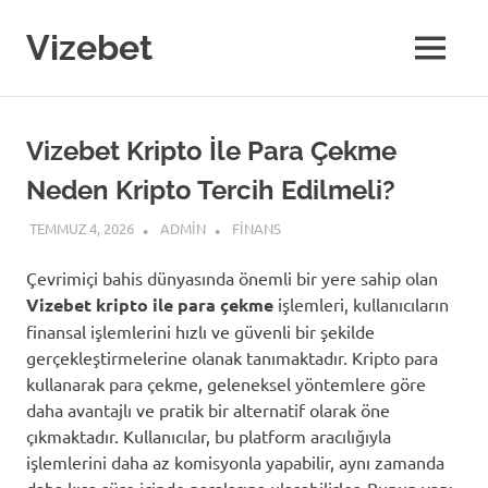
Skip
to
Vizebet
MENU
content
Vizebet Kripto İle Para Çekme
Neden Kripto Tercih Edilmeli?
TEMMUZ 4, 2026
ADMIN
FINANS
Çevrimiçi bahis dünyasında önemli bir yere sahip olan
Vizebet kripto ile para çekme
işlemleri, kullanıcıların
finansal işlemlerini hızlı ve güvenli bir şekilde
gerçekleştirmelerine olanak tanımaktadır. Kripto para
kullanarak para çekme, geleneksel yöntemlere göre
daha avantajlı ve pratik bir alternatif olarak öne
çıkmaktadır. Kullanıcılar, bu platform aracılığıyla
işlemlerini daha az komisyonla yapabilir, aynı zamanda
daha kısa süre içinde paralarına ulaşabilirler. Bunun yanı