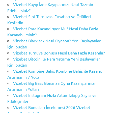
Vizebet Kayıp İade Kayıplarınızı Nasıl Tazmin
Edebilirsiniz?
Vizebet Slot Turnuvası Fırsatları ve Ödülleri
Keşfedin
Vizebet Para Kazandırıyor Mu? Nasıl Daha Fazla
Kazanabilirsiniz?
Vizebet Blackjack Nasıl Oynanır? Yeni Başlayanlar
için İpuçları
Vizebet Turnuva Bonusu Nasıl Daha Fazla Kazanılır?
Vizebet Bitcoin İle Para Yatırma Yeni Başlayanlar
İçin İpuçları
Vizebet Kombine Bahis Kombine Bahis ile Kazanç
Artırmanın 7 Yolu
Vizebet Big Bass Bonanza Oyna Kazançlarınızı
Artırmanın Yolları
Vizebet Instagram Hızla Artan Takipçi Sayısı ve
Etkileşimler
Vizebet Bonusları İncelemesi 2026 Vizebet