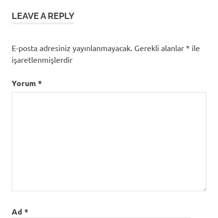
Vizebet
İşlemleri
LEAVE A REPLY
E-posta adresiniz yayınlanmayacak.
Gerekli alanlar
*
ile
işaretlenmişlerdir
Yorum
*
Ad
*