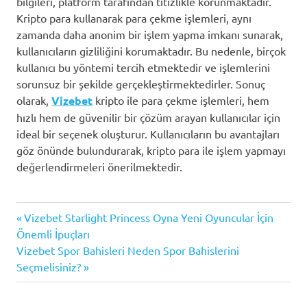
bilgileri, platform tarafından titizlikle korunmaktadır.
Kripto para kullanarak para çekme işlemleri, aynı
zamanda daha anonim bir işlem yapma imkanı sunarak,
kullanıcıların gizliliğini korumaktadır. Bu nedenle, birçok
kullanıcı bu yöntemi tercih etmektedir ve işlemlerini
sorunsuz bir şekilde gerçekleştirmektedirler. Sonuç
olarak,
Vizebet
kripto ile para çekme işlemleri, hem
hızlı hem de güvenilir bir çözüm arayan kullanıcılar için
ideal bir seçenek oluşturur. Kullanıcıların bu avantajları
göz önünde bulundurarak, kripto para ile işlem yapmayı
değerlendirmeleri önerilmektedir.
Hızlı
Previous
Yazı
Vizebet Starlight Princess Oyna Yeni Oyuncular İçin
Para
Post:
Önemli İpuçları
Transferi
gezinmesi
Next
Vizebet Spor Bahisleri Neden Spor Bahislerini
Kripto
Post:
Seçmelisiniz?
Para
Çekme