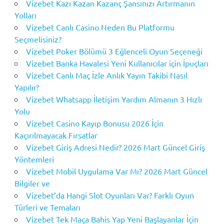
Vizebet Kazı Kazan Kazanç Şansınızı Artırmanın
Yolları
Vizebet Canlı Casino Neden Bu Platformu
Seçmelisiniz?
Vizebet Poker Bölümü 3 Eğlenceli Oyun Seçeneği
Vizebet Banka Havalesi Yeni Kullanıcılar için İpuçları
Vizebet Canlı Maç İzle Anlık Yayın Takibi Nasıl
Yapılır?
Vizebet Whatsapp İletişim Yardım Almanın 3 Hızlı
Yolu
Vizebet Casino Kayıp Bonusu 2026 İçin
Kaçırılmayacak Fırsatlar
Vizebet Giriş Adresi Nedir? 2026 Mart Güncel Giriş
Yöntemleri
Vizebet Mobil Uygulama Var Mı? 2026 Mart Güncel
Bilgiler ve
Vizebet’da Hangi Slot Oyunları Var? Farklı Oyun
Türleri ve Temaları
Vizebet Tek Maça Bahis Yap Yeni Başlayanlar İçin