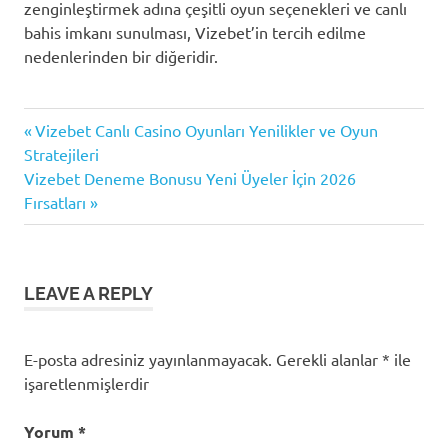
zenginleştirmek adına çeşitli oyun seçenekleri ve canlı
bahis imkanı sunulması, Vizebet’in tercih edilme
nedenlerinden bir diğeridir.
bahis
Previous
Yazı
Vizebet Canlı Casino Oyunları Yenilikler ve Oyun
platformu
Post:
Stratejileri
gezinmesi
Güvenli
Next
Vizebet Deneme Bonusu Yeni Üyeler İçin 2026
Erişim
Post:
Fırsatları
Vizebet
Giriş
LEAVE A REPLY
E-posta adresiniz yayınlanmayacak.
Gerekli alanlar
*
ile
işaretlenmişlerdir
Yorum
*