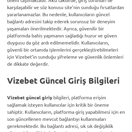
karşılaşabilir ve söz konusu site’nin sunduğu fırsatlardan
yararlanamazlar. Bu nedenle, kullanıcıların güncel
bağlantı adresini takip ederek sorunsuz bir deneyim
yaşamaları önerilmektedir. Ayrıca, güvenilir bir
platformda bahis yapmanın sağladığı huzur ve güven
duygusu da göz ardı edilmemelidir. Kullanıcıların,
güvenli bir ortamda işlemlerini gerçekleştirebilmeleri
için Vizebet’in sunduğu şifreleme ve güvenlik önlemleri
de dikkate değerdir.
Vizebet Güncel Giriş Bilgileri
Vizebet güncel giriş
bilgileri, platforma erişim
sağlamak isteyen kullanıcılar için kritik bir öneme
sahiptir. Kullanıcıların, platforma giriş yapabilmesi için en
son güncellenen mevcut bağlantıyı kullanmaları
gerekmektedir. Bu bağlantı adresi, sık sık değişiklik