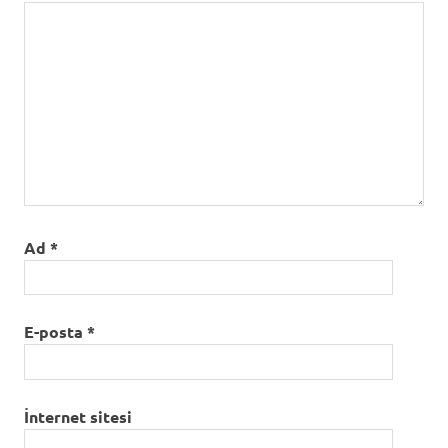
Ad
*
E-posta
*
İnternet sitesi