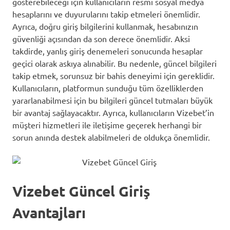
gösterebileceği için kullanıcıların resmi sosyal medya
hesaplarını ve duyurularını takip etmeleri önemlidir.
Ayrıca, doğru giriş bilgilerini kullanmak, hesabınızın
güvenliği açısından da son derece önemlidir. Aksi
takdirde, yanlış giriş denemeleri sonucunda hesaplar
geçici olarak askıya alınabilir. Bu nedenle, güncel bilgileri
takip etmek, sorunsuz bir bahis deneyimi için gereklidir.
Kullanıcıların, platformun sunduğu tüm özelliklerden
yararlanabilmesi için bu bilgileri güncel tutmaları büyük
bir avantaj sağlayacaktır. Ayrıca, kullanıcıların Vizebet’in
müşteri hizmetleri ile iletişime geçerek herhangi bir
sorun anında destek alabilmeleri de oldukça önemlidir.
Vizebet Güncel Giriş
Avantajları