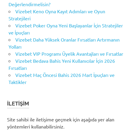
Değerlendirmelisin?
Vizebet Keno Oyna Kayıt Adımları ve Oyun
Stratejileri
Vizebet Poker Oyna Yeni Başlayanlar İçin Stratejiler
ve İpuçları
Vizebet Daha Yüksek Oranlar Fırsatları Artırmanın
Yolları
Vizebet VIP Programı Üyelik Avantajları ve Fırsatlar
Vizebet Bedava Bahis Yeni Kullanıcılar İçin 2026
Fırsatları
Vizebet Maç Öncesi Bahis 2026 Mart İpuçları ve
Taktikler
İLETIŞIM
Site sahibi ile iletişime geçmek için aşağıda yer alan
yöntemleri kullanabilirsiniz.