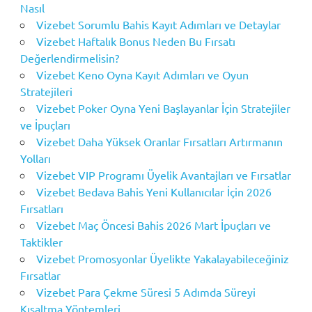
Nasıl
Vizebet Sorumlu Bahis Kayıt Adımları ve Detaylar
Vizebet Haftalık Bonus Neden Bu Fırsatı
Değerlendirmelisin?
Vizebet Keno Oyna Kayıt Adımları ve Oyun
Stratejileri
Vizebet Poker Oyna Yeni Başlayanlar İçin Stratejiler
ve İpuçları
Vizebet Daha Yüksek Oranlar Fırsatları Artırmanın
Yolları
Vizebet VIP Programı Üyelik Avantajları ve Fırsatlar
Vizebet Bedava Bahis Yeni Kullanıcılar İçin 2026
Fırsatları
Vizebet Maç Öncesi Bahis 2026 Mart İpuçları ve
Taktikler
Vizebet Promosyonlar Üyelikte Yakalayabileceğiniz
Fırsatlar
Vizebet Para Çekme Süresi 5 Adımda Süreyi
Kısaltma Yöntemleri