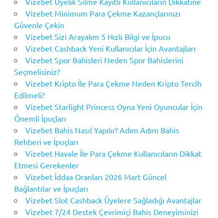
Vizebet Üyelik Silme Kayıtlı Kullanıcıların Dikkatine
Vizebet Minimum Para Çekme Kazançlarınızı
Güvenle Çekin
Vizebet Sizi Arayalım 5 Hızlı Bilgi ve İpucu
Vizebet Cashback Yeni Kullanıcılar İçin Avantajları
Vizebet Spor Bahisleri Neden Spor Bahislerini
Seçmelisiniz?
Vizebet Kripto İle Para Çekme Neden Kripto Tercih
Edilmeli?
Vizebet Starlight Princess Oyna Yeni Oyuncular İçin
Önemli İpuçları
Vizebet Bahis Nasıl Yapılır? Adım Adım Bahis
Rehberi ve İpuçları
Vizebet Havale İle Para Çekme Kullanıcıların Dikkat
Etmesi Gerekenler
Vizebet İddaa Oranları 2026 Mart Güncel
Bağlantılar ve İpuçları
Vizebet Slot Cashback Üyelere Sağladığı Avantajlar
Vizebet 7/24 Destek Çevrimiçi Bahis Deneyiminizi