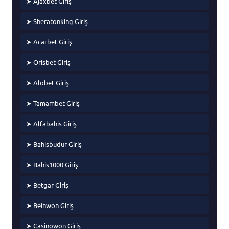
➤ Ajaxbet Giriş
➤ Sheratonking Giriş
➤ Acarbet Giriş
➤ Orisbet Giriş
➤ Alobet Giriş
➤ Tamambet Giriş
➤ Alfabahis Giriş
➤ Bahisbudur Giriş
➤ Bahis1000 Giriş
➤ Betgar Giriş
➤ Beinwon Giriş
➤ Casinowon Giriş