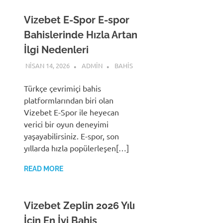
Vizebet E-Spor E-spor
Bahislerinde Hızla Artan
İlgi Nedenleri
NISAN 14, 2026
ADMIN
BAHIS
Türkçe çevrimiçi bahis
platformlarından biri olan
Vizebet E-Spor ile heyecan
verici bir oyun deneyimi
yaşayabilirsiniz. E-spor, son
yıllarda hızla popülerleşen[…]
READ MORE
Vizebet Zeplin 2026 Yılı
İçin En İyi Bahis