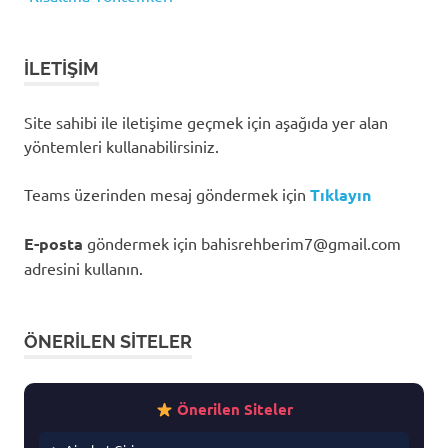
İLETIŞIM
Site sahibi ile iletişime geçmek için aşağıda yer alan
yöntemleri kullanabilirsiniz.
Teams üzerinden mesaj göndermek için
Tıklayın
E-posta
göndermek için
bahisrehberim7@gmail.com
adresini kullanın.
ÖNERILEN SITELER
Önerilen Siteler