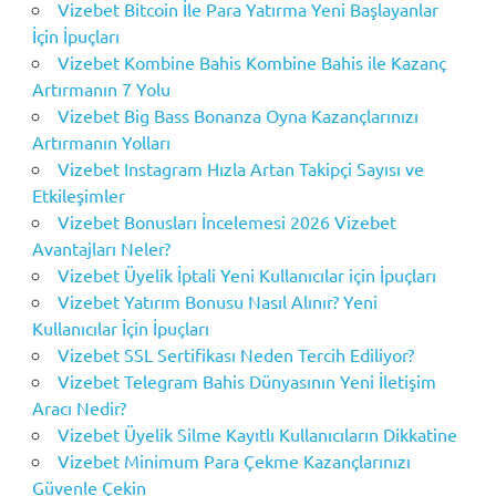
Vizebet Bitcoin İle Para Yatırma Yeni Başlayanlar
İçin İpuçları
Vizebet Kombine Bahis Kombine Bahis ile Kazanç
Artırmanın 7 Yolu
Vizebet Big Bass Bonanza Oyna Kazançlarınızı
Artırmanın Yolları
Vizebet Instagram Hızla Artan Takipçi Sayısı ve
Etkileşimler
Vizebet Bonusları İncelemesi 2026 Vizebet
Avantajları Neler?
Vizebet Üyelik İptali Yeni Kullanıcılar için İpuçları
Vizebet Yatırım Bonusu Nasıl Alınır? Yeni
Kullanıcılar İçin İpuçları
Vizebet SSL Sertifikası Neden Tercih Ediliyor?
Vizebet Telegram Bahis Dünyasının Yeni İletişim
Aracı Nedir?
Vizebet Üyelik Silme Kayıtlı Kullanıcıların Dikkatine
Vizebet Minimum Para Çekme Kazançlarınızı
Güvenle Çekin