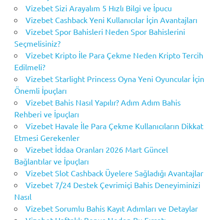
Vizebet Sizi Arayalım 5 Hızlı Bilgi ve İpucu
Vizebet Cashback Yeni Kullanıcılar İçin Avantajları
Vizebet Spor Bahisleri Neden Spor Bahislerini
Seçmelisiniz?
Vizebet Kripto İle Para Çekme Neden Kripto Tercih
Edilmeli?
Vizebet Starlight Princess Oyna Yeni Oyuncular İçin
Önemli İpuçları
Vizebet Bahis Nasıl Yapılır? Adım Adım Bahis
Rehberi ve İpuçları
Vizebet Havale İle Para Çekme Kullanıcıların Dikkat
Etmesi Gerekenler
Vizebet İddaa Oranları 2026 Mart Güncel
Bağlantılar ve İpuçları
Vizebet Slot Cashback Üyelere Sağladığı Avantajlar
Vizebet 7/24 Destek Çevrimiçi Bahis Deneyiminizi
Nasıl
Vizebet Sorumlu Bahis Kayıt Adımları ve Detaylar