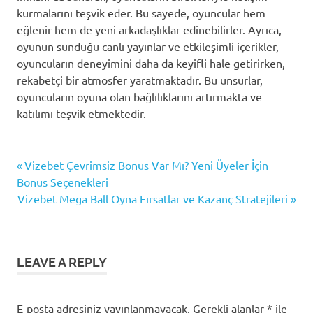
kurmalarını teşvik eder. Bu sayede, oyuncular hem
eğlenir hem de yeni arkadaşlıklar edinebilirler. Ayrıca,
oyunun sunduğu canlı yayınlar ve etkileşimli içerikler,
oyuncuların deneyimini daha da keyifli hale getirirken,
rekabetçi bir atmosfer yaratmaktadır. Bu unsurlar,
oyuncuların oyuna olan bağlılıklarını artırmakta ve
katılımı teşvik etmektedir.
Çevrimiçi
Previous
Yazı
Vizebet Çevrimsiz Bonus Var Mı? Yeni Üyeler İçin
Casino
Post:
Bonus Seçenekleri
gezinmesi
Crazy
Next
Vizebet Mega Ball Oyna Fırsatlar ve Kazanç Stratejileri
Time
Post:
kuralları
Vizebet
oyunları
LEAVE A REPLY
E-posta adresiniz yayınlanmayacak.
Gerekli alanlar
*
ile