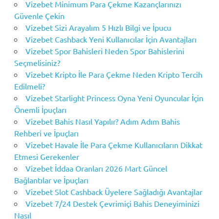
Vizebet Minimum Para Çekme Kazançlarınızı
Güvenle Çekin
Vizebet Sizi Arayalım 5 Hızlı Bilgi ve İpucu
Vizebet Cashback Yeni Kullanıcılar İçin Avantajları
Vizebet Spor Bahisleri Neden Spor Bahislerini
Seçmelisiniz?
Vizebet Kripto İle Para Çekme Neden Kripto Tercih
Edilmeli?
Vizebet Starlight Princess Oyna Yeni Oyuncular İçin
Önemli İpuçları
Vizebet Bahis Nasıl Yapılır? Adım Adım Bahis
Rehberi ve İpuçları
Vizebet Havale İle Para Çekme Kullanıcıların Dikkat
Etmesi Gerekenler
Vizebet İddaa Oranları 2026 Mart Güncel
Bağlantılar ve İpuçları
Vizebet Slot Cashback Üyelere Sağladığı Avantajlar
Vizebet 7/24 Destek Çevrimiçi Bahis Deneyiminizi
Nasıl