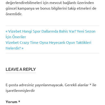
değerlendirebilmeleri için mevcut bağlantı üzerinden
güncel kampanya ve bonus bilgilerini takip etmeleri de
önemlidir.
Çevrimsiz
Previous
Yazı
Vizebet Hangi Spor Dallarında Bahis Var? Yeni Sezon
bahis
Post:
İçin Öneriler
gezinmesi
Vizebet
Next
Vizebet Crazy Time Oyna Heyecanlı Oyun Taktikleri
Bonusları
Post:
Nelerdir?
Yeni üye
avantajları
LEAVE A REPLY
E-posta adresiniz yayınlanmayacak.
Gerekli alanlar
*
ile
işaretlenmişlerdir
Yorum
*