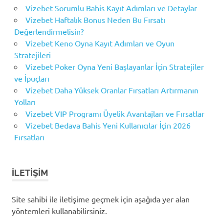
Vizebet Sorumlu Bahis Kayıt Adımları ve Detaylar
Vizebet Haftalık Bonus Neden Bu Fırsatı
Değerlendirmelisin?
Vizebet Keno Oyna Kayıt Adımları ve Oyun
Stratejileri
Vizebet Poker Oyna Yeni Başlayanlar İçin Stratejiler
ve İpuçları
Vizebet Daha Yüksek Oranlar Fırsatları Artırmanın
Yolları
Vizebet VIP Programı Üyelik Avantajları ve Fırsatlar
Vizebet Bedava Bahis Yeni Kullanıcılar İçin 2026
Fırsatları
İLETIŞIM
Site sahibi ile iletişime geçmek için aşağıda yer alan
yöntemleri kullanabilirsiniz.