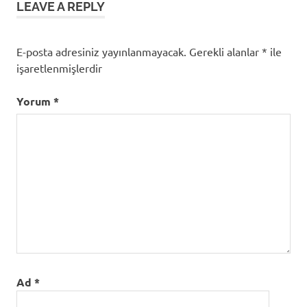
Avantajları
LEAVE A REPLY
E-posta adresiniz yayınlanmayacak.
Gerekli alanlar
*
ile
işaretlenmişlerdir
Yorum
*
Ad
*