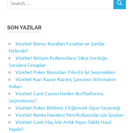
SEARCH
for:
SON YAZILAR
Vizebet Bonus Kuralları Fırsatlar ve Şartlar
Nelerdir?
Vizebet İletişim Kullanıcıların Sıkça Sorduğu
Sorulara Cevaplar
Vizebet Poker Bonusları Yılın En İyi Seçenekleri
Vizebet Kazı Kazan Kazanç Şansınızı Artırmanın
Yolları
Vizebet Canlı Casino Neden Bu Platformu
Seçmelisiniz?
Vizebet Poker Bölümü 3 Eğlenceli Oyun Seçeneği
Vizebet Banka Havalesi Yeni Kullanıcılar için İpuçları
Vizebet Canlı Maç İzle Anlık Yayın Takibi Nasıl
Yapılır?