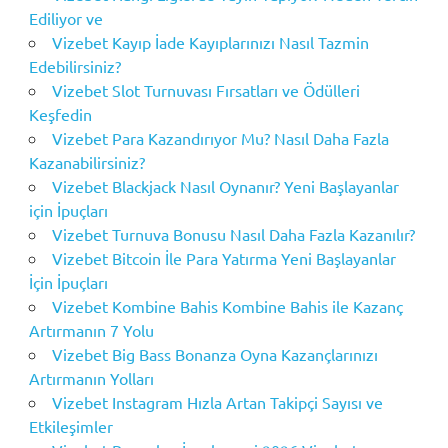
Ediliyor ve
Vizebet Kayıp İade Kayıplarınızı Nasıl Tazmin
Edebilirsiniz?
Vizebet Slot Turnuvası Fırsatları ve Ödülleri
Keşfedin
Vizebet Para Kazandırıyor Mu? Nasıl Daha Fazla
Kazanabilirsiniz?
Vizebet Blackjack Nasıl Oynanır? Yeni Başlayanlar
için İpuçları
Vizebet Turnuva Bonusu Nasıl Daha Fazla Kazanılır?
Vizebet Bitcoin İle Para Yatırma Yeni Başlayanlar
İçin İpuçları
Vizebet Kombine Bahis Kombine Bahis ile Kazanç
Artırmanın 7 Yolu
Vizebet Big Bass Bonanza Oyna Kazançlarınızı
Artırmanın Yolları
Vizebet Instagram Hızla Artan Takipçi Sayısı ve
Etkileşimler