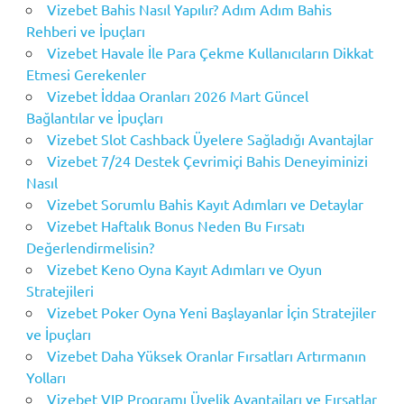
Vizebet Bahis Nasıl Yapılır? Adım Adım Bahis
Rehberi ve İpuçları
Vizebet Havale İle Para Çekme Kullanıcıların Dikkat
Etmesi Gerekenler
Vizebet İddaa Oranları 2026 Mart Güncel
Bağlantılar ve İpuçları
Vizebet Slot Cashback Üyelere Sağladığı Avantajlar
Vizebet 7/24 Destek Çevrimiçi Bahis Deneyiminizi
Nasıl
Vizebet Sorumlu Bahis Kayıt Adımları ve Detaylar
Vizebet Haftalık Bonus Neden Bu Fırsatı
Değerlendirmelisin?
Vizebet Keno Oyna Kayıt Adımları ve Oyun
Stratejileri
Vizebet Poker Oyna Yeni Başlayanlar İçin Stratejiler
ve İpuçları
Vizebet Daha Yüksek Oranlar Fırsatları Artırmanın
Yolları
Vizebet VIP Programı Üyelik Avantajları ve Fırsatlar