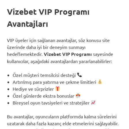
Vizebet VIP Programı
Avantajları
VIP üyeler için sağlanan avantajlar, söz konusu site
üzerinde daha iyi bir deneyim sunmayı
hedeflemektedir.
Vizebet VIP Programı
sayesinde
kullanıcılar, aşağıdaki avantajlardan yararlanabilirler:
Özel müşteri temsilcisi desteği
Artırılmış para yatırma ve çekme limitleri
Hediye ve sürprizler
Özel günlerde ekstra bonuslar
Bireysel oyun tavsiyeleri ve stratejiler
Bu avantajlar, oyuncuların platformda kalma sürelerini
uzatarak daha fazla kazanç elde etmelerini sağlayabilir.