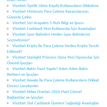
Vizebet Üyelik Silme Kayıtlı Kullanıcıların Dikkatine
Vizebet Minimum Para Çekme Kazançlarınızı
Güvenle Çekin
Vizebet Sizi Arayalım 5 Hızlı Bilgi ve İpucu
Vizebet Cashback Yeni Kullanıcılar İçin Avantajları
Vizebet Spor Bahisleri Neden Spor Bahislerini
Seçmelisiniz?
Vizebet Kripto İle Para Çekme Neden Kripto Tercih
Edilmeli?
Vizebet Starlight Princess Oyna Yeni Oyuncular İçin
Önemli İpuçları
Vizebet Bahis Nasıl Yapılır? Adım Adım Bahis
Rehberi ve İpuçları
Vizebet Havale İle Para Çekme Kullanıcıların Dikkat
Etmesi Gerekenler
Vizebet İddaa Oranları 2026 Mart Güncel
Bağlantılar ve İpuçları
Vizebet Slot Cashback Üyelere Sağladığı Avantajlar