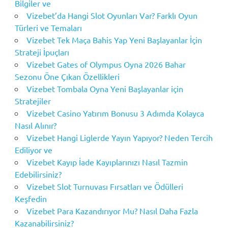
Bilgiler ve
Vizebet’da Hangi Slot Oyunları Var? Farklı Oyun
Türleri ve Temaları
Vizebet Tek Maça Bahis Yap Yeni Başlayanlar İçin
Strateji İpuçları
Vizebet Gates of Olympus Oyna 2026 Bahar
Sezonu Öne Çıkan Özellikleri
Vizebet Tombala Oyna Yeni Başlayanlar için
Stratejiler
Vizebet Casino Yatırım Bonusu 3 Adımda Kolayca
Nasıl Alınır?
Vizebet Hangi Liglerde Yayın Yapıyor? Neden Tercih
Ediliyor ve
Vizebet Kayıp İade Kayıplarınızı Nasıl Tazmin
Edebilirsiniz?
Vizebet Slot Turnuvası Fırsatları ve Ödülleri
Keşfedin
Vizebet Para Kazandırıyor Mu? Nasıl Daha Fazla
Kazanabilirsiniz?