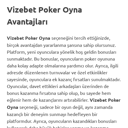
Vizebet Poker Oyna
Avantajları
Vizebet Poker Oyna
seçeneğini tercih ettiğinizde,
birçok avantajdan yararlanma şansına sahip olursunuz.
Platform, yeni oyunculara yönelik hoş geldin bonusları
sunmaktadır. Bu bonuslar, oyuncuların poker oyununa
daha kolay adapte olmalarına yardımcı olur. Ayrıca, ilgili
adresde düzenlenen turnuvalar ve özel etkinlikler
sayesinde, oyunculara ek kazanç fırsatları sunulmaktadır.
Oyuncular, davet ettikleri arkadaşları üzerinden de
bonus kazanma fırsatına sahip olup, bu sayede hem
eğlenir hem de kazançlarını artırabilirler.
Vizebet Poker
Oyna
seçeneği, sadece bir oyun değil, aynı zamanda
kazançlı bir deneyim sunmayı hedefleyen bir
platformdur. Ayrıca, oyuncuların kazandıkları bonusları
kullanarak daha büyük bahisler yapma ve kazanma