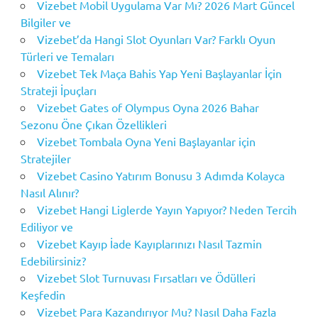
Vizebet Mobil Uygulama Var Mı? 2026 Mart Güncel
Bilgiler ve
Vizebet’da Hangi Slot Oyunları Var? Farklı Oyun
Türleri ve Temaları
Vizebet Tek Maça Bahis Yap Yeni Başlayanlar İçin
Strateji İpuçları
Vizebet Gates of Olympus Oyna 2026 Bahar
Sezonu Öne Çıkan Özellikleri
Vizebet Tombala Oyna Yeni Başlayanlar için
Stratejiler
Vizebet Casino Yatırım Bonusu 3 Adımda Kolayca
Nasıl Alınır?
Vizebet Hangi Liglerde Yayın Yapıyor? Neden Tercih
Ediliyor ve
Vizebet Kayıp İade Kayıplarınızı Nasıl Tazmin
Edebilirsiniz?
Vizebet Slot Turnuvası Fırsatları ve Ödülleri
Keşfedin
Vizebet Para Kazandırıyor Mu? Nasıl Daha Fazla