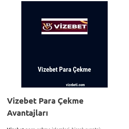
Vizebet Para Çekme
Avantajları
işlemleri, birçok avantajı