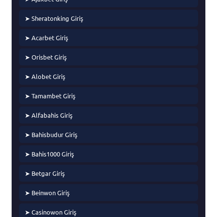
➤ Sheratonking Giriş
➤ Acarbet Giriş
➤ Orisbet Giriş
➤ Alobet Giriş
➤ Tamambet Giriş
➤ Alfabahis Giriş
➤ Bahisbudur Giriş
➤ Bahis1000 Giriş
➤ Betgar Giriş
➤ Beinwon Giriş
➤ Casinowon Giriş