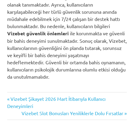
olanak tanımaktadır. Ayrıca, kullanıcıların
karşılaşabileceği her türlü güvenlik sorununa anında
müdahale edebilmek için 7/24 çalışan bir destek hattı
bulunmaktadır. Bu nedenle, kullanıcıların bilgileri
Vizebet güvenlik önlemleri
ile korunmakta ve güvenli
bir bahis deneyimi sunulmaktadır. Sonuç olarak, Vizebet,
kullanıcılarının güvenliğini ön planda tutarak, sorunsuz
ve keyifli bir bahis deneyimi yaşatmayı
hedeflemektedir. Güvenli bir ortamda bahis oynamanın,
kullanıcıların psikolojik durumlarına olumlu etkisi olduğu
da unutulmamalıdır.
Çevrimiçi
Previous
Yazı
Vizebet Şikayet 2026 Mart İtibarıyla Kullanıcı
bahis
Post:
Deneyimleri
koruma
gezinmesi
Next
Vizebet Slot Bonusları Yeniliklerle Dolu Fırsatlar
Kullanıcı
Post:
veri
güvenliği