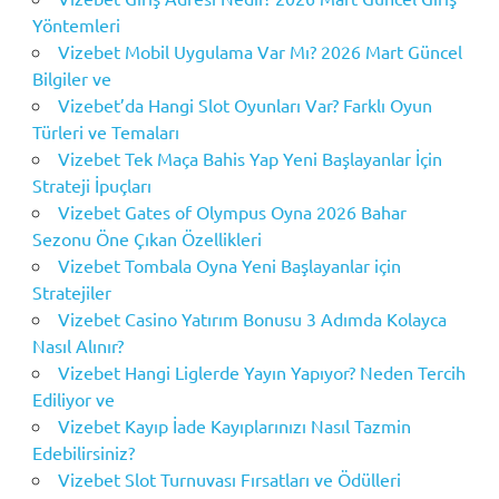
Yöntemleri
Vizebet Mobil Uygulama Var Mı? 2026 Mart Güncel
Bilgiler ve
Vizebet’da Hangi Slot Oyunları Var? Farklı Oyun
Türleri ve Temaları
Vizebet Tek Maça Bahis Yap Yeni Başlayanlar İçin
Strateji İpuçları
Vizebet Gates of Olympus Oyna 2026 Bahar
Sezonu Öne Çıkan Özellikleri
Vizebet Tombala Oyna Yeni Başlayanlar için
Stratejiler
Vizebet Casino Yatırım Bonusu 3 Adımda Kolayca
Nasıl Alınır?
Vizebet Hangi Liglerde Yayın Yapıyor? Neden Tercih
Ediliyor ve
Vizebet Kayıp İade Kayıplarınızı Nasıl Tazmin
Edebilirsiniz?
Vizebet Slot Turnuvası Fırsatları ve Ödülleri