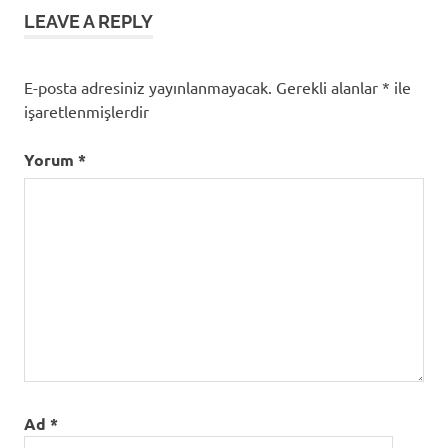
Vizebet
LEAVE A REPLY
Güvenliği
E-posta adresiniz yayınlanmayacak.
Gerekli alanlar
*
ile
işaretlenmişlerdir
Yorum
*
Ad
*