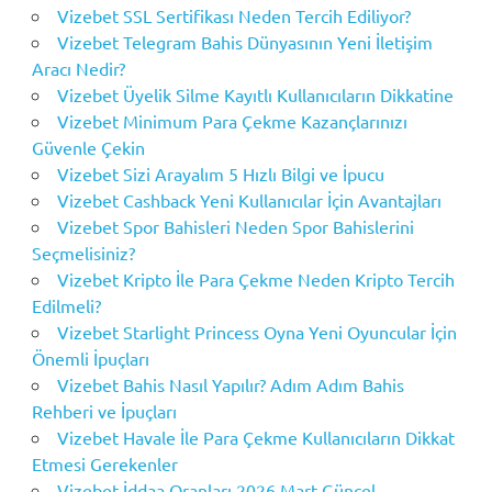
Vizebet SSL Sertifikası Neden Tercih Ediliyor?
Vizebet Telegram Bahis Dünyasının Yeni İletişim
Aracı Nedir?
Vizebet Üyelik Silme Kayıtlı Kullanıcıların Dikkatine
Vizebet Minimum Para Çekme Kazançlarınızı
Güvenle Çekin
Vizebet Sizi Arayalım 5 Hızlı Bilgi ve İpucu
Vizebet Cashback Yeni Kullanıcılar İçin Avantajları
Vizebet Spor Bahisleri Neden Spor Bahislerini
Seçmelisiniz?
Vizebet Kripto İle Para Çekme Neden Kripto Tercih
Edilmeli?
Vizebet Starlight Princess Oyna Yeni Oyuncular İçin
Önemli İpuçları
Vizebet Bahis Nasıl Yapılır? Adım Adım Bahis
Rehberi ve İpuçları
Vizebet Havale İle Para Çekme Kullanıcıların Dikkat
Etmesi Gerekenler
Vizebet İddaa Oranları 2026 Mart Güncel