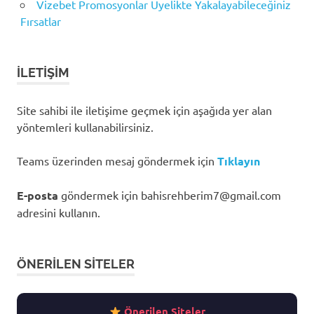
Vizebet Promosyonlar Üyelikte Yakalayabileceğiniz
Fırsatlar
İLETIŞIM
Site sahibi ile iletişime geçmek için aşağıda yer alan
yöntemleri kullanabilirsiniz.
Teams üzerinden mesaj göndermek için
Tıklayın
E-posta
göndermek için
bahisrehberim7@gmail.com
adresini kullanın.
ÖNERILEN SITELER
Önerilen Siteler