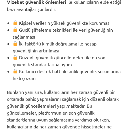
Vizebet güvenlik önlemleri
ile kullanıcıların elde ettiği
bazı avantajlar şunlardır:
Kişisel verilerin yüksek güvenlikte korunması
Güçlü şifreleme teknikleri ile veri güvenliğinin
sağlanması
İki faktörlü kimlik doğrulama ile hesap
güvenliğinin artırılması
Düzenli güvenlik güncellemeleri ile en son
güvenlik standartlarına uyum
Kullanıcı destek hattı ile anlık güvenlik sorunlarına
hızlı çözüm
Bunların yanı sıra, kullanıcıların her zaman güvenli bir
ortamda bahis yapmalarını sağlamak için düzenli olarak
güvenlik güncellemeleri yapılmaktadır. Bu
güncellemeler, platformun en son güvenlik
standartlarına uyum sağlamasına yardımcı olurken,
kullanıcıların da her zaman güvende hissetmelerine