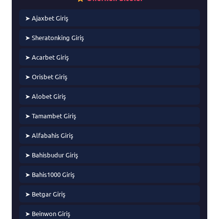
➤ Ajaxbet Giriş
➤ Sheratonking Giriş
➤ Acarbet Giriş
➤ Orisbet Giriş
➤ Alobet Giriş
➤ Tamambet Giriş
➤ Alfabahis Giriş
➤ Bahisbudur Giriş
➤ Bahis1000 Giriş
➤ Betgar Giriş
➤ Beinwon Giriş