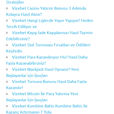
Stratejiler
Vizebet Casino Yatırım Bonusu 3 Adımda
Kolayca Nasıl Alınır?
Vizebet Hangi Liglerde Yayın Yapıyor? Neden
Tercih Ediliyor ve
Vizebet Kayıp İade Kayıplarınızı Nasıl Tazmin
Edebilirsiniz?
Vizebet Slot Turnuvası Fırsatları ve Ödülleri
Keşfedin
Vizebet Para Kazandırıyor Mu? Nasıl Daha
Fazla Kazanabilirsiniz?
Vizebet Blackjack Nasıl Oynanır? Yeni
Başlayanlar için İpuçları
Vizebet Turnuva Bonusu Nasıl Daha Fazla
Kazanılır?
Vizebet Bitcoin İle Para Yatırma Yeni
Başlayanlar İçin İpuçları
Vizebet Kombine Bahis Kombine Bahis ile
Kazanç Artırmanın 7 Yolu