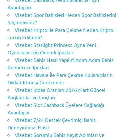
Avantajları
Vizebet Spor Bahisleri Neden Spor Bahislerini
Seçmelisiniz?
Vizebet Kripto İle Para Çekme Neden Kripto
Tercih Edilmeli?
Vizebet Starlight Princess Oyna Yeni
Oyuncular İçin Önemli İpuçları
Vizebet Bahis Nasıl Yapılır? Adım Adım Bahis
Rehberi ve İpuçları
Vizebet Havale İle Para Çekme Kullanıcıların
Dikkat Etmesi Gerekenler
Vizebet İddaa Oranları 2026 Mart Güncel
Bağlantılar ve İpuçları
Vizebet Slot Cashback Üyelere Sağladığı
Avantajlar
Vizebet 7/24 Destek Çevrimiçi Bahis
Deneyiminizi Nasıl
Vizebet Sorumlu Bahis Kayıt Adımları ve