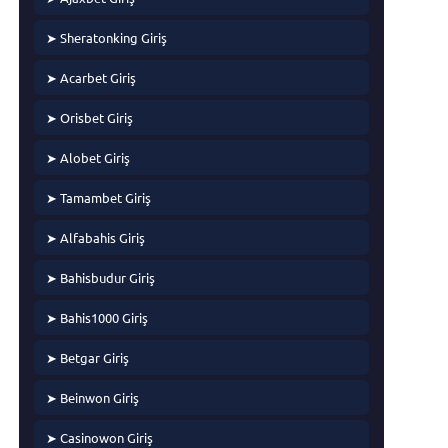
➤ Sheratonking Giriş
➤ Acarbet Giriş
➤ Orisbet Giriş
➤ Alobet Giriş
➤ Tamambet Giriş
➤ Alfabahis Giriş
➤ Bahisbudur Giriş
➤ Bahis1000 Giriş
➤ Betgar Giriş
➤ Beinwon Giriş
➤ Casinowon Giriş