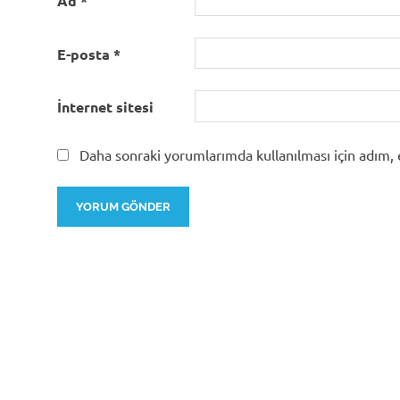
Ad
*
E-posta
*
İnternet sitesi
Daha sonraki yorumlarımda kullanılması için adım, 