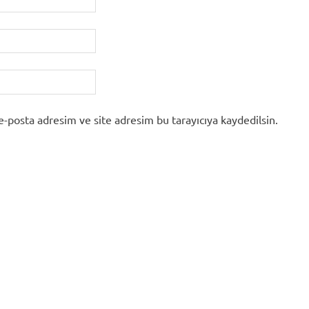
e-posta adresim ve site adresim bu tarayıcıya kaydedilsin.