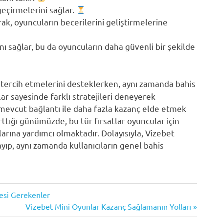
eçirmelerini sağlar.
ak, oyuncuların becerilerini geliştirmelerine
nı sağlar, bu da oyuncuların daha güvenli bir şekilde
ercih etmelerini desteklerken, aynı zamanda bahis
ar sayesinde farklı stratejileri deneyerek
e, mevcut bağlantı ile daha fazla kazanç elde etmek
tığı günümüzde, bu tür fırsatlar oyuncular için
larına yardımcı olmaktadır. Dolayısıyla, Vizebet
ıp, aynı zamanda kullanıcıların genel bahis
esi Gerekenler
Next
Vizebet Mini Oyunlar Kazanç Sağlamanın Yolları
Post: