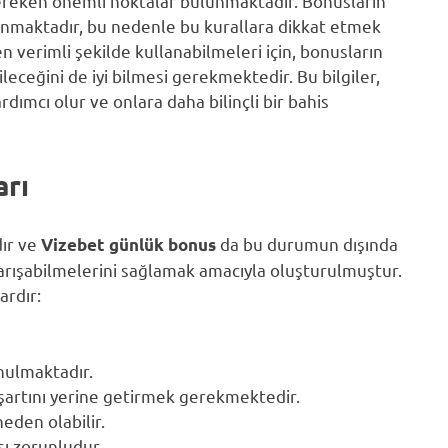
gereken önemli noktalar bulunmaktadır. Bonusların
 aranmaktadır, bu nedenle bu kurallara dikkat etmek
en verimli şekilde kullanabilmeleri için, bonusların
ileceğini de iyi bilmesi gerekmektedir. Bu bilgiler,
ımcı olur ve onlara daha bilinçli bir bahis
arı
ır ve
da bu durumun dışında
Vizebet günlük bonus
e yarışabilmelerini sağlamak amacıyla oluşturulmuştur.
ardır:
unulmaktadır.
m şartını yerine getirmek gerekmektedir.
eden olabilir.
sı zorunludur.