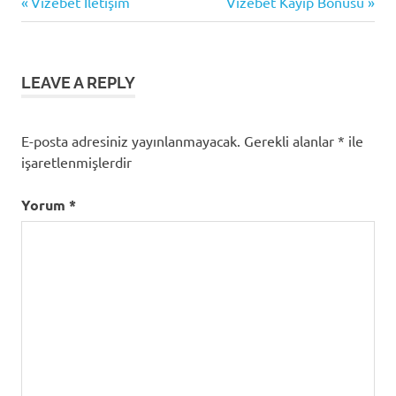
Previous
Next
Yazı
Vizebet İletişim
Vizebet Kayıp Bonusu
Post:
Post:
gezinmesi
LEAVE A REPLY
E-posta adresiniz yayınlanmayacak.
Gerekli alanlar
*
ile
işaretlenmişlerdir
Yorum
*