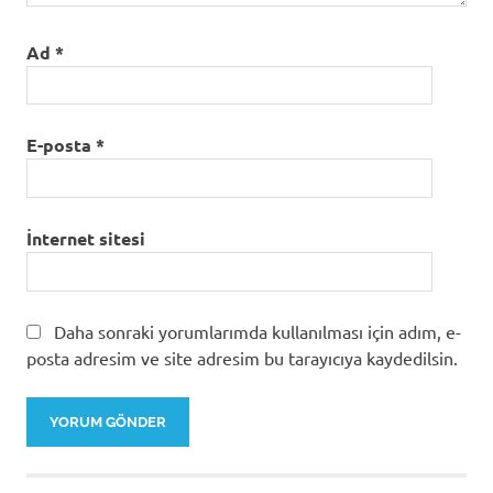
Ad
*
E-posta
*
İnternet sitesi
Daha sonraki yorumlarımda kullanılması için adım, e-
posta adresim ve site adresim bu tarayıcıya kaydedilsin.