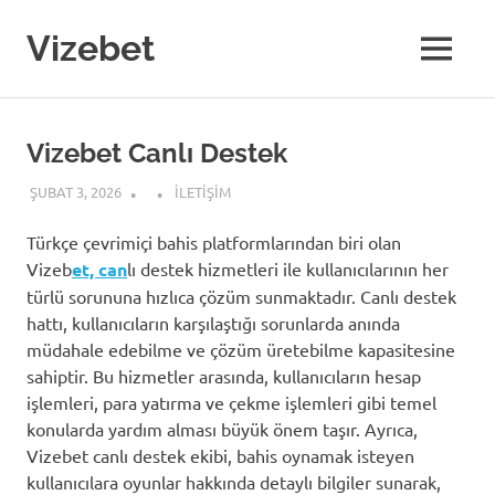
Skip
to
Vizebet
MENU
content
Vizebet Canlı Destek
ŞUBAT 3, 2026
İLETIŞIM
Türkçe çevrimiçi bahis platformlarından biri olan
Vizeb
et, can
lı destek hizmetleri ile kullanıcılarının her
türlü sorununa hızlıca çözüm sunmaktadır. Canlı destek
hattı, kullanıcıların karşılaştığı sorunlarda anında
müdahale edebilme ve çözüm üretebilme kapasitesine
sahiptir. Bu hizmetler arasında, kullanıcıların hesap
işlemleri, para yatırma ve çekme işlemleri gibi temel
konularda yardım alması büyük önem taşır. Ayrıca,
Vizebet canlı destek ekibi, bahis oynamak isteyen
kullanıcılara oyunlar hakkında detaylı bilgiler sunarak,