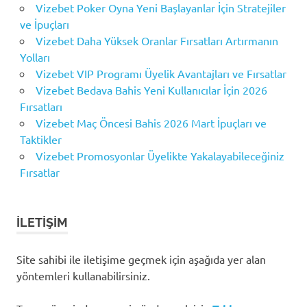
Vizebet Poker Oyna Yeni Başlayanlar İçin Stratejiler
ve İpuçları
Vizebet Daha Yüksek Oranlar Fırsatları Artırmanın
Yolları
Vizebet VIP Programı Üyelik Avantajları ve Fırsatlar
Vizebet Bedava Bahis Yeni Kullanıcılar İçin 2026
Fırsatları
Vizebet Maç Öncesi Bahis 2026 Mart İpuçları ve
Taktikler
Vizebet Promosyonlar Üyelikte Yakalayabileceğiniz
Fırsatlar
İLETIŞIM
Site sahibi ile iletişime geçmek için aşağıda yer alan
yöntemleri kullanabilirsiniz.