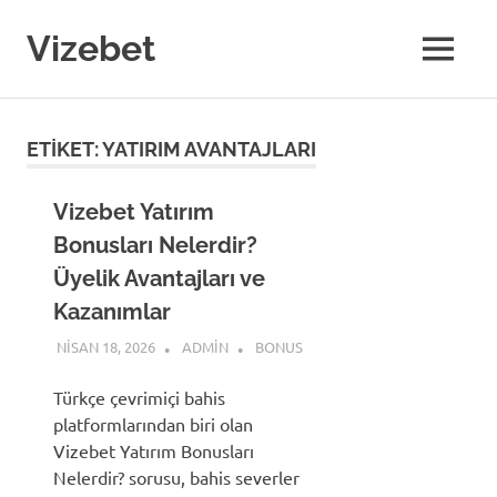
Skip
to
Vizebet
MENU
content
ETIKET:
YATIRIM AVANTAJLARI
Vizebet Yatırım
Bonusları Nelerdir?
Üyelik Avantajları ve
Kazanımlar
NISAN 18, 2026
ADMIN
BONUS
Türkçe çevrimiçi bahis
platformlarından biri olan
Vizebet Yatırım Bonusları
Nelerdir? sorusu, bahis severler