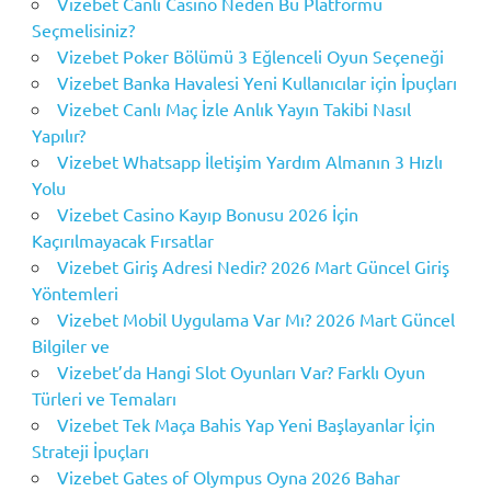
Vizebet Canlı Casino Neden Bu Platformu
Seçmelisiniz?
Vizebet Poker Bölümü 3 Eğlenceli Oyun Seçeneği
Vizebet Banka Havalesi Yeni Kullanıcılar için İpuçları
Vizebet Canlı Maç İzle Anlık Yayın Takibi Nasıl
Yapılır?
Vizebet Whatsapp İletişim Yardım Almanın 3 Hızlı
Yolu
Vizebet Casino Kayıp Bonusu 2026 İçin
Kaçırılmayacak Fırsatlar
Vizebet Giriş Adresi Nedir? 2026 Mart Güncel Giriş
Yöntemleri
Vizebet Mobil Uygulama Var Mı? 2026 Mart Güncel
Bilgiler ve
Vizebet’da Hangi Slot Oyunları Var? Farklı Oyun
Türleri ve Temaları
Vizebet Tek Maça Bahis Yap Yeni Başlayanlar İçin
Strateji İpuçları
Vizebet Gates of Olympus Oyna 2026 Bahar