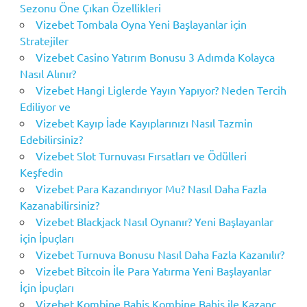
Sezonu Öne Çıkan Özellikleri
Vizebet Tombala Oyna Yeni Başlayanlar için
Stratejiler
Vizebet Casino Yatırım Bonusu 3 Adımda Kolayca
Nasıl Alınır?
Vizebet Hangi Liglerde Yayın Yapıyor? Neden Tercih
Ediliyor ve
Vizebet Kayıp İade Kayıplarınızı Nasıl Tazmin
Edebilirsiniz?
Vizebet Slot Turnuvası Fırsatları ve Ödülleri
Keşfedin
Vizebet Para Kazandırıyor Mu? Nasıl Daha Fazla
Kazanabilirsiniz?
Vizebet Blackjack Nasıl Oynanır? Yeni Başlayanlar
için İpuçları
Vizebet Turnuva Bonusu Nasıl Daha Fazla Kazanılır?
Vizebet Bitcoin İle Para Yatırma Yeni Başlayanlar
İçin İpuçları
Vizebet Kombine Bahis Kombine Bahis ile Kazanç