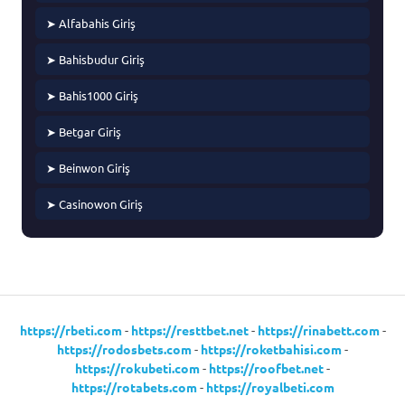
➤ Alfabahis Giriş
➤ Bahisbudur Giriş
➤ Bahis1000 Giriş
➤ Betgar Giriş
➤ Beinwon Giriş
➤ Casinowon Giriş
https://rbeti.com
-
https://resttbet.net
-
https://rinabett.com
-
https://rodosbets.com
-
https://roketbahisi.com
-
https://rokubeti.com
-
https://roofbet.net
-
https://rotabets.com
-
https://royalbeti.com