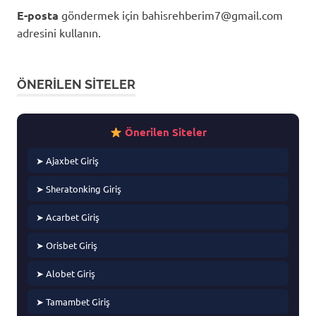
E-posta
göndermek için
bahisrehberim7@gmail.com
adresini kullanın.
ÖNERILEN SITELER
Önerilen Siteler
➤ Ajaxbet Giriş
➤ Sheratonking Giriş
➤ Acarbet Giriş
➤ Orisbet Giriş
➤ Alobet Giriş
➤ Tamambet Giriş