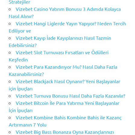
Stratejiler
Vizebet Casino Yatırım Bonusu 3 Adımda Kolayca
Nasıl Alınır?
Vizebet Hangi Liglerde Yayın Yapıyor? Neden Tercih
Ediliyor ve
Vizebet Kayıp İade Kayıplarınızı Nasıl Tazmin
Edebilirsiniz?
Vizebet Slot Turnuvası Fırsatları ve Ödülleri
Keşfedin
Vizebet Para Kazandırıyor Mu? Nasıl Daha Fazla
Kazanabilirsiniz?
Vizebet Blackjack Nasıl Oynanır? Yeni Başlayanlar
için İpuçları
Vizebet Turnuva Bonusu Nasıl Daha Fazla Kazanılır?
Vizebet Bitcoin İle Para Yatırma Yeni Başlayanlar
İçin İpuçları
Vizebet Kombine Bahis Kombine Bahis ile Kazanç
Artırmanın 7 Yolu
Vizebet Big Bass Bonanza Oyna Kazançlarınızı