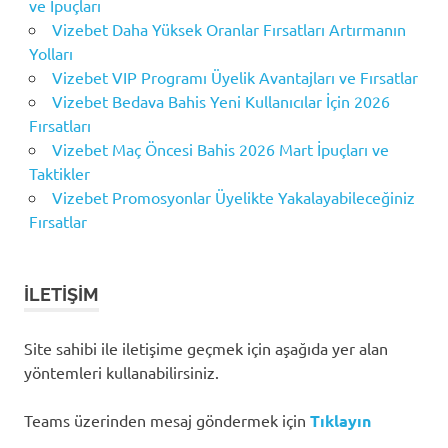
ve İpuçları
Vizebet Daha Yüksek Oranlar Fırsatları Artırmanın
Yolları
Vizebet VIP Programı Üyelik Avantajları ve Fırsatlar
Vizebet Bedava Bahis Yeni Kullanıcılar İçin 2026
Fırsatları
Vizebet Maç Öncesi Bahis 2026 Mart İpuçları ve
Taktikler
Vizebet Promosyonlar Üyelikte Yakalayabileceğiniz
Fırsatlar
İLETIŞIM
Site sahibi ile iletişime geçmek için aşağıda yer alan
yöntemleri kullanabilirsiniz.
Teams üzerinden mesaj göndermek için
Tıklayın