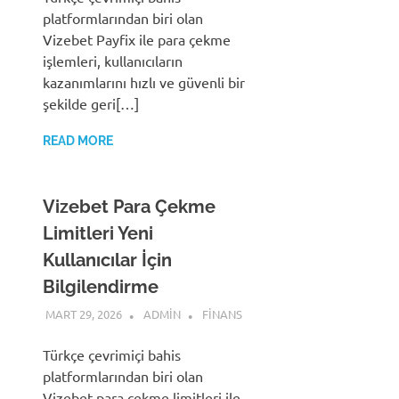
platformlarından biri olan
Vizebet Payfix ile para çekme
işlemleri, kullanıcıların
kazanımlarını hızlı ve güvenli bir
şekilde geri[…]
READ MORE
Vizebet Para Çekme
Limitleri Yeni
Kullanıcılar İçin
Bilgilendirme
MART 29, 2026
ADMIN
FINANS
Türkçe çevrimiçi bahis
platformlarından biri olan
Vizebet para çekme limitleri ile