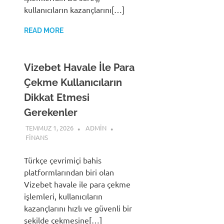
kullanıcıların kazançlarını[…]
READ MORE
Vizebet Havale İle Para
Çekme Kullanıcıların
Dikkat Etmesi
Gerekenler
TEMMUZ 1, 2026
ADMIN
FINANS
Türkçe çevrimiçi bahis
platformlarından biri olan
Vizebet havale ile para çekme
işlemleri, kullanıcıların
kazançlarını hızlı ve güvenli bir
şekilde çekmesine[…]