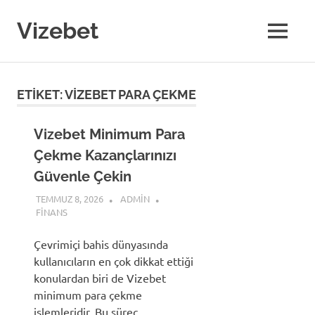
Skip
to
Vizebet
MENU
content
ETIKET:
VIZEBET PARA ÇEKME
Vizebet Minimum Para
Çekme Kazançlarınızı
Güvenle Çekin
TEMMUZ 8, 2026
ADMIN
FINANS
Çevrimiçi bahis dünyasında
kullanıcıların en çok dikkat ettiği
konulardan biri de Vizebet
minimum para çekme
işlemleridir. Bu süreç,