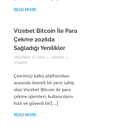
READ MORE
Vizebet Bitcoin İle Para
Çekme 2026da
Sağladığı Yenilikler
HAZIRAN 13, 2026
ADMIN
FINANS
Çevrimiçi bahis platformları
arasında önemli bir yere sahip
olan Vizebet Bitcoin ile para
çekme işlemleri, kullanıcıların
hızlı ve güvenli bir[…]
READ MORE