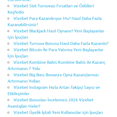
Vizebet Slot Turnuvası Fırsatları ve Ödülleri
Keşfedin
Vizebet Para Kazandırıyor Mu? Nasıl Daha Fazla
Kazanabilirsiniz?
Vizebet Blackjack Nasıl Oynanır? Yeni Başlayanlar
için İpuçları
Vizebet Turnuva Bonusu Nasıl Daha Fazla Kazanılır?
Vizebet Bitcoin İle Para Yatırma Yeni Başlayanlar
İçin İpuçları
Vizebet Kombine Bahis Kombine Bahis ile Kazanç
Artırmanın 7 Yolu
Vizebet Big Bass Bonanza Oyna Kazançlarınızı
Artırmanın Yolları
Vizebet Instagram Hızla Artan Takipçi Sayısı ve
Etkileşimler
Vizebet Bonusları İncelemesi 2026 Vizebet
Avantajları Neler?
Vizebet Üyelik İptali Yeni Kullanıcılar için İpuçları