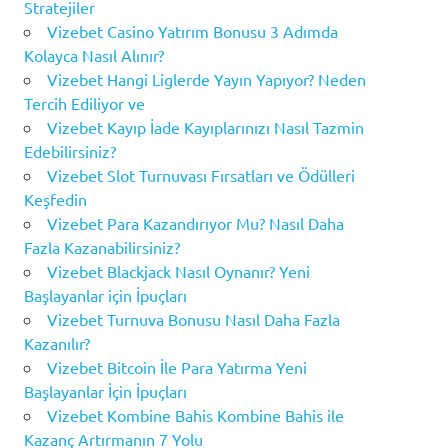
Stratejiler
Vizebet Casino Yatırım Bonusu 3 Adımda
Kolayca Nasıl Alınır?
Vizebet Hangi Liglerde Yayın Yapıyor? Neden
Tercih Ediliyor ve
Vizebet Kayıp İade Kayıplarınızı Nasıl Tazmin
Edebilirsiniz?
Vizebet Slot Turnuvası Fırsatları ve Ödülleri
Keşfedin
Vizebet Para Kazandırıyor Mu? Nasıl Daha
Fazla Kazanabilirsiniz?
Vizebet Blackjack Nasıl Oynanır? Yeni
Başlayanlar için İpuçları
Vizebet Turnuva Bonusu Nasıl Daha Fazla
Kazanılır?
Vizebet Bitcoin İle Para Yatırma Yeni
Başlayanlar İçin İpuçları
Vizebet Kombine Bahis Kombine Bahis ile
Kazanç Artırmanın 7 Yolu