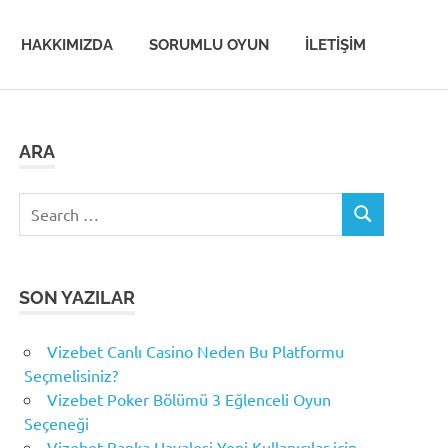
HAKKIMIZDA
SORUMLU OYUN
İLETIŞIM
ARA
Search
SEARCH
for:
SON YAZILAR
Vizebet Canlı Casino Neden Bu Platformu
Seçmelisiniz?
Vizebet Poker Bölümü 3 Eğlenceli Oyun
Seçeneği
Vizebet Banka Havalesi Yeni Kullanıcılar için