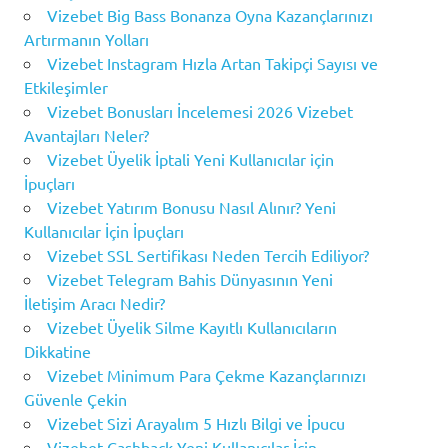
Vizebet Big Bass Bonanza Oyna Kazançlarınızı
Artırmanın Yolları
Vizebet Instagram Hızla Artan Takipçi Sayısı ve
Etkileşimler
Vizebet Bonusları İncelemesi 2026 Vizebet
Avantajları Neler?
Vizebet Üyelik İptali Yeni Kullanıcılar için
İpuçları
Vizebet Yatırım Bonusu Nasıl Alınır? Yeni
Kullanıcılar İçin İpuçları
Vizebet SSL Sertifikası Neden Tercih Ediliyor?
Vizebet Telegram Bahis Dünyasının Yeni
İletişim Aracı Nedir?
Vizebet Üyelik Silme Kayıtlı Kullanıcıların
Dikkatine
Vizebet Minimum Para Çekme Kazançlarınızı
Güvenle Çekin
Vizebet Sizi Arayalım 5 Hızlı Bilgi ve İpucu
Vizebet Cashback Yeni Kullanıcılar İçin