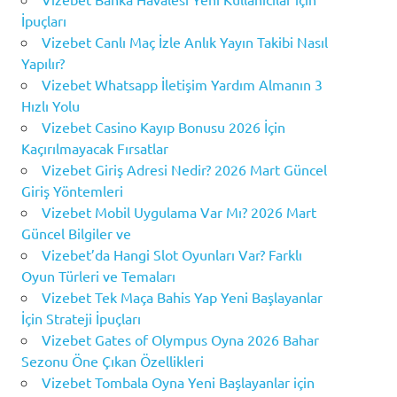
İpuçları
Vizebet Canlı Maç İzle Anlık Yayın Takibi Nasıl
Yapılır?
Vizebet Whatsapp İletişim Yardım Almanın 3
Hızlı Yolu
Vizebet Casino Kayıp Bonusu 2026 İçin
Kaçırılmayacak Fırsatlar
Vizebet Giriş Adresi Nedir? 2026 Mart Güncel
Giriş Yöntemleri
Vizebet Mobil Uygulama Var Mı? 2026 Mart
Güncel Bilgiler ve
Vizebet’da Hangi Slot Oyunları Var? Farklı
Oyun Türleri ve Temaları
Vizebet Tek Maça Bahis Yap Yeni Başlayanlar
İçin Strateji İpuçları
Vizebet Gates of Olympus Oyna 2026 Bahar
Sezonu Öne Çıkan Özellikleri
Vizebet Tombala Oyna Yeni Başlayanlar için