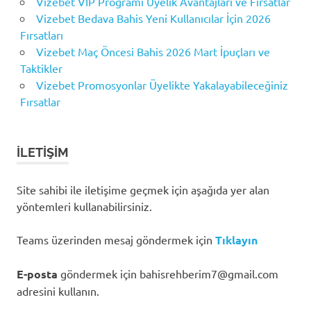
Vizebet VIP Programı Üyelik Avantajları ve Fırsatlar
Vizebet Bedava Bahis Yeni Kullanıcılar İçin 2026
Fırsatları
Vizebet Maç Öncesi Bahis 2026 Mart İpuçları ve
Taktikler
Vizebet Promosyonlar Üyelikte Yakalayabileceğiniz
Fırsatlar
İLETIŞIM
Site sahibi ile iletişime geçmek için aşağıda yer alan
yöntemleri kullanabilirsiniz.
Teams üzerinden mesaj göndermek için
Tıklayın
E-posta
göndermek için
bahisrehberim7@gmail.com
adresini kullanın.