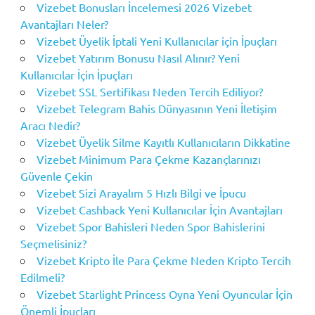
Vizebet Bonusları İncelemesi 2026 Vizebet
Avantajları Neler?
Vizebet Üyelik İptali Yeni Kullanıcılar için İpuçları
Vizebet Yatırım Bonusu Nasıl Alınır? Yeni
Kullanıcılar İçin İpuçları
Vizebet SSL Sertifikası Neden Tercih Ediliyor?
Vizebet Telegram Bahis Dünyasının Yeni İletişim
Aracı Nedir?
Vizebet Üyelik Silme Kayıtlı Kullanıcıların Dikkatine
Vizebet Minimum Para Çekme Kazançlarınızı
Güvenle Çekin
Vizebet Sizi Arayalım 5 Hızlı Bilgi ve İpucu
Vizebet Cashback Yeni Kullanıcılar İçin Avantajları
Vizebet Spor Bahisleri Neden Spor Bahislerini
Seçmelisiniz?
Vizebet Kripto İle Para Çekme Neden Kripto Tercih
Edilmeli?
Vizebet Starlight Princess Oyna Yeni Oyuncular İçin
Önemli İpuçları