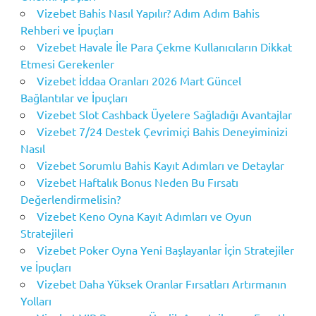
Vizebet Bahis Nasıl Yapılır? Adım Adım Bahis
Rehberi ve İpuçları
Vizebet Havale İle Para Çekme Kullanıcıların Dikkat
Etmesi Gerekenler
Vizebet İddaa Oranları 2026 Mart Güncel
Bağlantılar ve İpuçları
Vizebet Slot Cashback Üyelere Sağladığı Avantajlar
Vizebet 7/24 Destek Çevrimiçi Bahis Deneyiminizi
Nasıl
Vizebet Sorumlu Bahis Kayıt Adımları ve Detaylar
Vizebet Haftalık Bonus Neden Bu Fırsatı
Değerlendirmelisin?
Vizebet Keno Oyna Kayıt Adımları ve Oyun
Stratejileri
Vizebet Poker Oyna Yeni Başlayanlar İçin Stratejiler
ve İpuçları
Vizebet Daha Yüksek Oranlar Fırsatları Artırmanın
Yolları