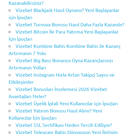
Kazanabilirsiniz?
Vizebet Blackjack Nasıl Oynanır? Yeni Başlayanlar
için İpuçları
Vizebet Turnuva Bonusu Nasıl Daha Fazla Kazanılır?
Vizebet Bitcoin İle Para Yatırma Yeni Başlayanlar
İçin İpuçları
Vizebet Kombine Bahis Kombine Bahis ile Kazanç
Artırmanın 7 Yolu
Vizebet Big Bass Bonanza Oyna Kazançlarınızı
Artırmanın Yolları
Vizebet Instagram Hızla Artan Takipçi Sayısı ve
Etkileşimler
Vizebet Bonusları İncelemesi 2026 Vizebet
Avantajları Neler?
Vizebet Üyelik İptali Yeni Kullanıcılar için İpuçları
Vizebet Yatırım Bonusu Nasıl Alınır? Yeni
Kullanıcılar İçin İpuçları
Vizebet SSL Sertifikası Neden Tercih Ediliyor?
Vizebet Telegram Bahis Dünyasının Yeni İletişim