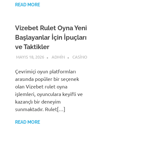
READ MORE
Vizebet Rulet Oyna Yeni
Başlayanlar İçin İpuçları
ve Taktikler
MAYIS 18, 2026
ADMIN
CASINO
Çevrimiçi oyun platformları
arasında popüler bir seçenek
olan Vizebet rulet oyna
işlemleri, oyunculara keyifli ve
kazançlı bir deneyim
sunmaktadır. Rulet[…]
READ MORE