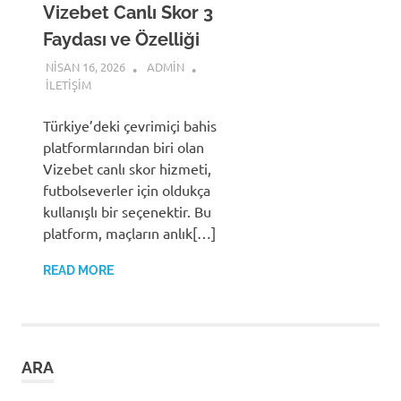
Vizebet Canlı Skor 3
Faydası ve Özelliği
NISAN 16, 2026
ADMIN
İLETIŞIM
Türkiye’deki çevrimiçi bahis
platformlarından biri olan
Vizebet canlı skor hizmeti,
futbolseverler için oldukça
kullanışlı bir seçenektir. Bu
platform, maçların anlık[…]
READ MORE
ARA