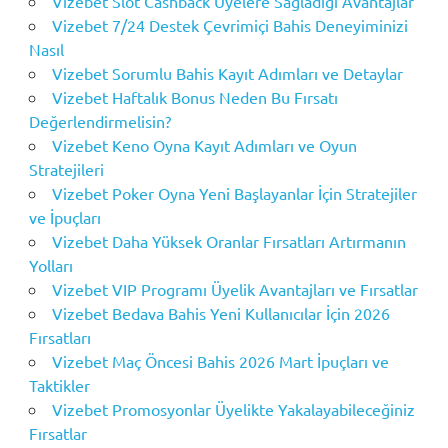
Vizebet Slot Cashback Üyelere Sağladığı Avantajlar
Vizebet 7/24 Destek Çevrimiçi Bahis Deneyiminizi
Nasıl
Vizebet Sorumlu Bahis Kayıt Adımları ve Detaylar
Vizebet Haftalık Bonus Neden Bu Fırsatı
Değerlendirmelisin?
Vizebet Keno Oyna Kayıt Adımları ve Oyun
Stratejileri
Vizebet Poker Oyna Yeni Başlayanlar İçin Stratejiler
ve İpuçları
Vizebet Daha Yüksek Oranlar Fırsatları Artırmanın
Yolları
Vizebet VIP Programı Üyelik Avantajları ve Fırsatlar
Vizebet Bedava Bahis Yeni Kullanıcılar İçin 2026
Fırsatları
Vizebet Maç Öncesi Bahis 2026 Mart İpuçları ve
Taktikler
Vizebet Promosyonlar Üyelikte Yakalayabileceğiniz
Fırsatlar