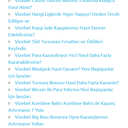
Vizebet Casino Yatırım Bonusu 3 Adımda Kolayca
Nasıl Alınır?
Vizebet Hangi Liglerde Yayın Yapıyor? Neden Tercih
Ediliyor ve
Vizebet Kayıp İade Kayıplarınızı Nasıl Tazmin
Edebilirsiniz?
Vizebet Slot Turnuvası Fırsatları ve Ödülleri
Keşfedin
Vizebet Para Kazandırıyor Mu? Nasıl Daha Fazla
Kazanabilirsiniz?
Vizebet Blackjack Nasıl Oynanır? Yeni Başlayanlar
için İpuçları
Vizebet Turnuva Bonusu Nasıl Daha Fazla Kazanılır?
Vizebet Bitcoin İle Para Yatırma Yeni Başlayanlar
İçin İpuçları
Vizebet Kombine Bahis Kombine Bahis ile Kazanç
Artırmanın 7 Yolu
Vizebet Big Bass Bonanza Oyna Kazançlarınızı
Artırmanın Yolları