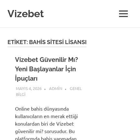
Skip
to
Vizebet
MENU
content
ETIKET:
BAHIS SITESI LISANSI
Vizebet Güvenilir Mı?
Yeni Başlayanlar İçin
İpuçları
MAYIS 4, 2026
ADMIN
GENEL
BILGI
Online bahis dünyasında
kullanıcıların en merak ettiği
konulardan biri de Vizebet
güvenilir mi? sorusudur. Bu
platformda bahis yapmadan