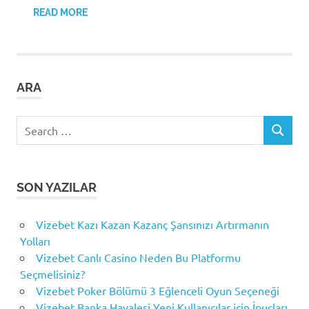
READ MORE
ARA
Search
SEARCH
for:
SON YAZILAR
Vizebet Kazı Kazan Kazanç Şansınızı Artırmanın
Yolları
Vizebet Canlı Casino Neden Bu Platformu
Seçmelisiniz?
Vizebet Poker Bölümü 3 Eğlenceli Oyun Seçeneği
Vizebet Banka Havalesi Yeni Kullanıcılar için İpuçları