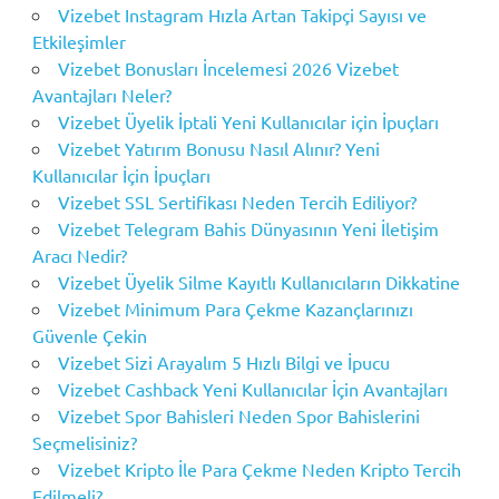
Vizebet Instagram Hızla Artan Takipçi Sayısı ve
Etkileşimler
Vizebet Bonusları İncelemesi 2026 Vizebet
Avantajları Neler?
Vizebet Üyelik İptali Yeni Kullanıcılar için İpuçları
Vizebet Yatırım Bonusu Nasıl Alınır? Yeni
Kullanıcılar İçin İpuçları
Vizebet SSL Sertifikası Neden Tercih Ediliyor?
Vizebet Telegram Bahis Dünyasının Yeni İletişim
Aracı Nedir?
Vizebet Üyelik Silme Kayıtlı Kullanıcıların Dikkatine
Vizebet Minimum Para Çekme Kazançlarınızı
Güvenle Çekin
Vizebet Sizi Arayalım 5 Hızlı Bilgi ve İpucu
Vizebet Cashback Yeni Kullanıcılar İçin Avantajları
Vizebet Spor Bahisleri Neden Spor Bahislerini
Seçmelisiniz?
Vizebet Kripto İle Para Çekme Neden Kripto Tercih
Edilmeli?