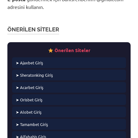
adresini kullanın.
ÖNERILEN SITELER
Önerilen Siteler
➤ Ajaxbet Giriş
➤ Sheratonking Giriş
➤ Acarbet Giriş
➤ Orisbet Giriş
➤ Alobet Giriş
➤ Tamambet Giriş
➤ Alfabahis Giriş